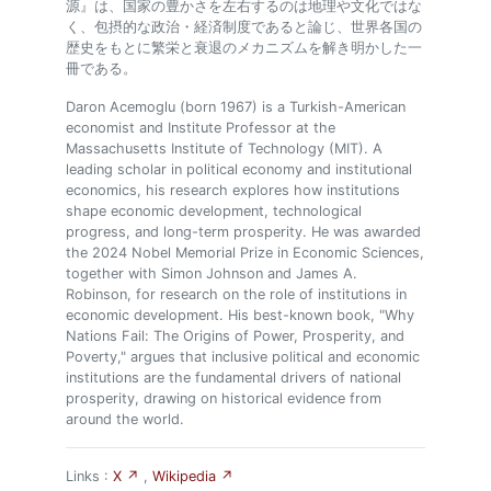
源』は、国家の豊かさを左右するのは地理や文化ではな
く、包摂的な政治・経済制度であると論じ、世界各国の
歴史をもとに繁栄と衰退のメカニズムを解き明かした一
冊である。
Daron Acemoglu (born 1967) is a Turkish-American
economist and Institute Professor at the
Massachusetts Institute of Technology (MIT). A
leading scholar in political economy and institutional
economics, his research explores how institutions
shape economic development, technological
progress, and long-term prosperity. He was awarded
the 2024 Nobel Memorial Prize in Economic Sciences,
together with Simon Johnson and James A.
Robinson, for research on the role of institutions in
economic development. His best-known book, "Why
Nations Fail: The Origins of Power, Prosperity, and
Poverty," argues that inclusive political and economic
institutions are the fundamental drivers of national
prosperity, drawing on historical evidence from
around the world.
Links :
X ↗
,
Wikipedia ↗