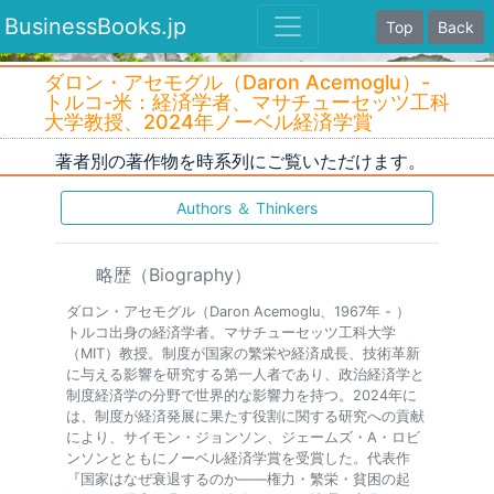
BusinessBooks.jp
Top
Back
ダロン・アセモグル（Daron Acemoglu）-
トルコ-米：経済学者、マサチューセッツ工科
大学教授、2024年ノーベル経済学賞
著者別の著作物を時系列にご覧いただけます。
Authors ＆ Thinkers
略歴（Biography）
ダロン・アセモグル（Daron Acemoglu、1967年 - ）
トルコ出身の経済学者。マサチューセッツ工科大学
（MIT）教授。制度が国家の繁栄や経済成長、技術革新
に与える影響を研究する第一人者であり、政治経済学と
制度経済学の分野で世界的な影響力を持つ。2024年に
は、制度が経済発展に果たす役割に関する研究への貢献
により、サイモン・ジョンソン、ジェームズ・A・ロビ
ンソンとともにノーベル経済学賞を受賞した。代表作
『国家はなぜ衰退するのか――権力・繁栄・貧困の起