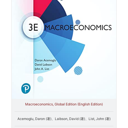
Macroeconomics, Global Edition (English Edition)
Acemoglu, Daron (著)、Laibson, David (著)、List, John (著)