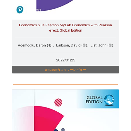
Economics plus Pearson MyLab Economics with Pearson
eText, Global Edition
Acemoglu, Daron (著)、Laibson, David (著)、List, John (著)
2022/01/25
amazonカスタマーレビュー