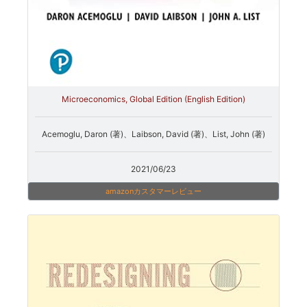
Microeconomics, Global Edition (English Edition)
Acemoglu, Daron (著)、Laibson, David (著)、List, John (著)
2021/06/23
amazonカスタマーレビュー