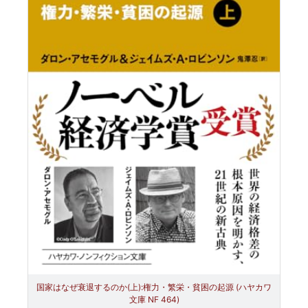
国家はなぜ衰退するのか(上):権力・繁栄・貧困の起源 (ハヤカワ
文庫 NF 464)