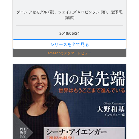
ダロン アセモグル (著)、ジェイムズ A ロビンソン (著)、鬼澤 忍
(翻訳)
2016/05/24
シリーズを全て見る
amazonカスタマーレビュー