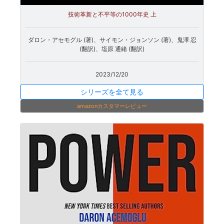
技術革新と不平等の1000年史 上
ダロン・アセモグル (著)、サイモン・ジョンソン (著)、鬼澤 忍
(翻訳)、塩原 通緒 (翻訳)
2023/12/20
シリーズを全て見る
amazonカスタマーレビュー