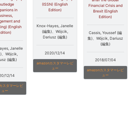
outledge
(ISSN) (English
Financial Crisis and
anions in
Edition)
Brexit (English
siness,
Edition)
gement and
Knox-Hayes, Janelle
ing) (English
(編集)、Wójcik,
dition)
Cassis, Youssef (編
Dariusz (編集)
集)、Wójcik, Dariusz
(編集)
yes, Janelle
2020/12/14
)、Wójcik,
iusz (編集)
2018/07/04
amazonカスタマーレビ
ュー
amazonカスタマーレビ
ュー
20/12/14
onカスタマーレビ
ュー