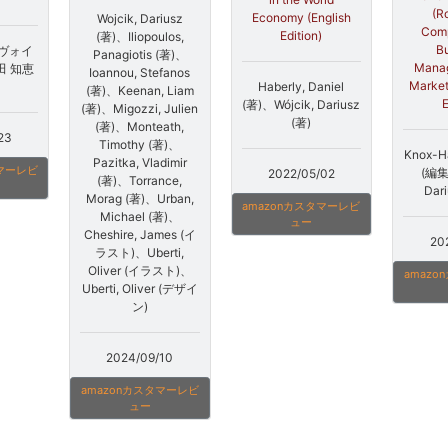
(R
Economy (English
Wojcik, Dariusz
Comp
Edition)
(著)、Iliopoulos,
Bu
ヴォイ
Panagiotis (著)、
Mana
田 知恵
Ioannou, Stefanos
Market
Haberly, Daniel
(著)、Keenan, Liam
E
(著)、Wójcik, Dariusz
(著)、Migozzi, Julien
(著)
(著)、Monteath,
23
Timothy (著)、
Knox-Ha
Pazitka, Vladimir
タマーレビ
(編集
2022/05/02
(著)、Torrance,
Dar
Morag (著)、Urban,
amazonカスタマーレビ
Michael (著)、
ュー
Cheshire, James (イ
20
ラスト)、Uberti,
Oliver (イラスト)、
amaz
Uberti, Oliver (デザイ
ン)
2024/09/10
amazonカスタマーレビ
ュー