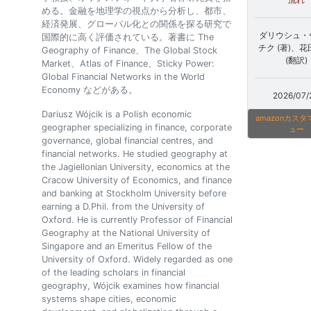
める。金融を地理学の視点から分析し、都市、
経済発展、グローバル化との関係を探る研究で
ダリウシュ・
国際的に高く評価されている。著書に The
チク (著)、花
Geography of Finance、The Global Stock
(翻訳)
Market、Atlas of Finance、Sticky Power:
Global Financial Networks in the World
Economy などがある。
2026/07/
Dariusz Wójcik is a Polish economic
amazonカス
geographer specializing in finance, corporate
ュー
governance, global financial centres, and
financial networks. He studied geography at
the Jagiellonian University, economics at the
Cracow University of Economics, and finance
and banking at Stockholm University before
earning a D.Phil. from the University of
Oxford. He is currently Professor of Financial
Geography at the National University of
Singapore and an Emeritus Fellow of the
University of Oxford. Widely regarded as one
of the leading scholars in financial
geography, Wójcik examines how financial
systems shape cities, economic