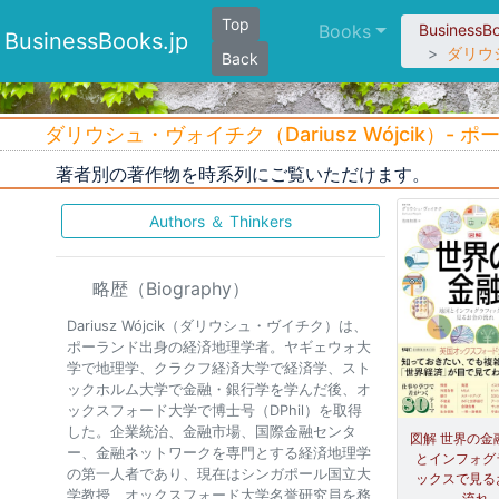
Top
Books
BusinessB
BusinessBooks.jp
ダリウ
Back
ダリウシュ・ヴォイチク（Dariusz Wójcik
著者別の著作物を時系列にご覧いただけます。
Authors ＆ Thinkers
略歴（Biography）
Dariusz Wójcik（ダリウシュ・ヴイチク）は、
ポーランド出身の経済地理学者。ヤギェウォ大
学で地理学、クラクフ経済大学で経済学、スト
ックホルム大学で金融・銀行学を学んだ後、オ
ックスフォード大学で博士号（DPhil）を取得
した。企業統治、金融市場、国際金融センタ
図解 世界の金融
ー、金融ネットワークを専門とする経済地理学
とインフォグ
の第一人者であり、現在はシンガポール国立大
ックスで見る
学教授、オックスフォード大学名誉研究員を務
流れ