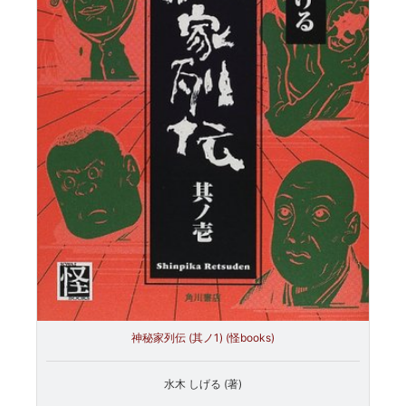
神秘家列伝 (其ノ1) (怪books)
水木 しげる (著)