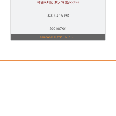
神秘家列伝 (其ノ3) (怪books)
水木 しげる (著)
2001/07/01
amazonカスタマーレビュー