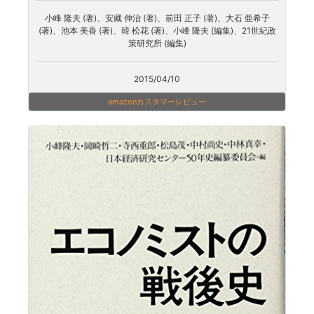
小峰 隆夫 (著)、安藏 伸治 (著)、前田 正子 (著)、大石 亜希子
(著)、池本 美香 (著)、韓 松花 (著)、小峰 隆夫 (編集)、21世紀政
策研究所 (編集)
2015/04/10
amazonカスタマーレビュー