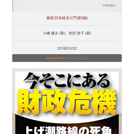
最新|日本経済入門(第5版)
小峰 隆夫 (著)、村田 啓子 (著)
2016/03/22
amazonカスタマーレビュー