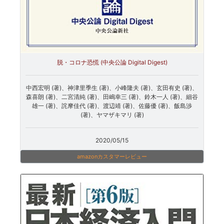
脱・コロナ恐慌 (中央公論 Digital Digest)
中西宏明 (著)、神津里季生 (著)、小峰隆夫 (著)、玄田有史 (著)、
森喜朗 (著)、二宮清純 (著)、田嶋幸三 (著)、鈴木一人 (著)、細谷
雄一 (著)、詫摩佳代 (著)、渡辺靖 (著)、佐藤優 (著)、飯島渉
(著)、ヤマザキマリ (著)
2020/05/15
amazonカスタマーレビュー