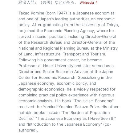
経済入門』（共著）などがある。
Wikipedia ↗
Takao Komine (born 1947) is a Japanese economist
and one of Japan's leading authorities on economic
policy. After graduating from the University of Tokyo,
he joined the Economic Planning Agency, where he
served in senior positions including Director-General
of the Research Bureau and Director-General of the
National and Regional Planning Bureau at the Ministry
of Land, Infrastructure, Transport and Tourism.
Following his government career, he became
Professor at Hosei University and later served as a
Director and Senior Research Adviser at the Japan
Center for Economic Research. Specializing in the
Japanese economy, economic policy, and
demographic economics, he is widely respected for
combining practical policy experience with rigorous
economic analysis. His book "The Heisei Economy"
received the Yomiuri–Yoshino Sakuzo Prize. His other
notable books include "The Burden of Population
Decline," "The Japanese Economy as I Have Seen It,"
and "Introduction to the Japanese Economy" (co-
authored).