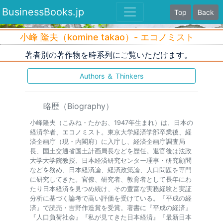
BusinessBooks.jp
Top
Back
小峰 隆夫（komine takao）- エコノミスト
著者別の著作物を時系列にご覧いただけます。
Authors ＆ Thinkers
略歴（Biography）
小峰隆夫（こみね・たかお、1947年生まれ）は、日本の
経済学者、エコノミスト。東京大学経済学部卒業後、経
済企画庁（現・内閣府）に入庁し、経済企画庁調査局
長、国土交通省国土計画局長などを歴任。退官後は法政
大学大学院教授、日本経済研究センター理事・研究顧問
などを務め、日本経済論、経済政策論、人口問題を専門
に研究してきた。官僚、研究者、教育者として長年にわ
たり日本経済を見つめ続け、その豊富な実務経験と実証
分析に基づく論考で高い評価を受けている。『平成の経
済』で読売・吉野作造賞を受賞。著書に『平成の経済』
『人口負荷社会』『私が見てきた日本経済』『最新日本