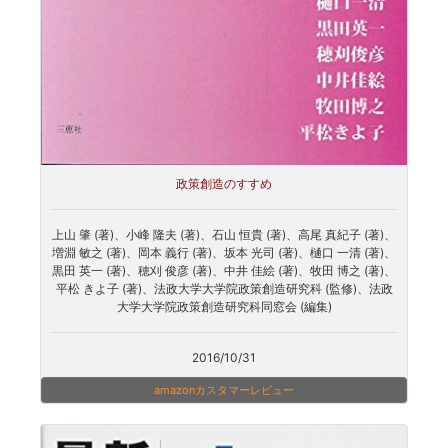
政策創造のすすめ
上山 肇 (著)、小峰 隆夫 (著)、石山 恒貴 (著)、高尾 真紀子 (著)、
増淵 敏之 (著)、岡本 義行 (著)、坂本 光司 (著)、樋口 一清 (著)、
黒田 英一 (著)、穂刈 俊彦 (著)、中井 佳絵 (著)、牧田 博之 (著)、
平松 きよ子 (著)、法政大学大学院政策創造研究科 (監修)、法政
大学大学院政策創造研究科同窓会 (編集)
2016/10/31
amazonカスタマーレビュー