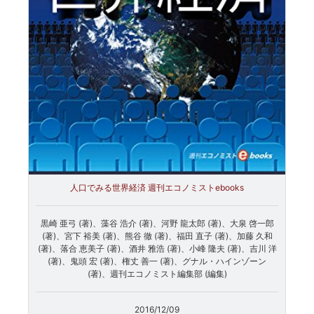
人口でみる世界経済 週刊エコノミストebooks
黒崎 亜弓 (著)、藻谷 浩介 (著)、河野 龍太郎 (著)、大泉 啓一郎
(著)、宮下 裕美 (著)、熊谷 徹 (著)、福田 直子 (著)、加藤 久和
(著)、落合 恵美子 (著)、酒井 雅浩 (著)、小峰 隆夫 (著)、吉川 洋
(著)、鬼頭 宏 (著)、権丈 善一 (著)、グナル・ハインゾーン
(著)、週刊エコノミスト編集部 (編集)
2016/12/09