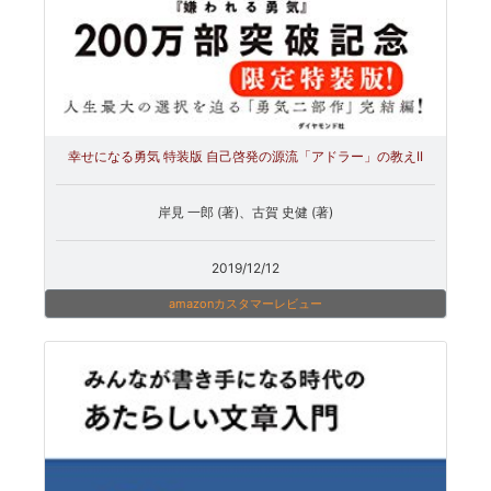
幸せになる勇気 特装版 自己啓発の源流「アドラー」の教えII
岸見 一郎 (著)、古賀 史健 (著)
2019/12/12
amazonカスタマーレビュー