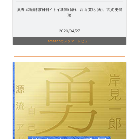
奥野 武範(ほぼ日刊イトイ新聞) (著)、西山 寛紀 (著)、古賀 史健
(著)
2020/04/27
amazonカスタマーレビュー