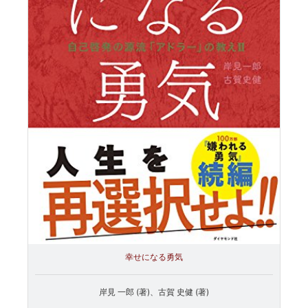
幸せになる勇気
岸見 一郎 (著)、古賀 史健 (著)