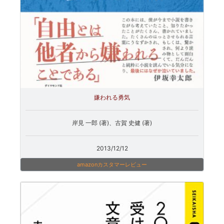
嫌われる勇気
岸見 一郎 (著)、古賀 史健 (著)
2013/12/12
amazonカスタマーレビュー