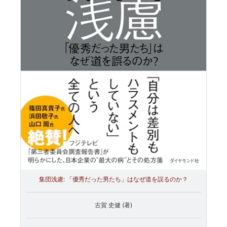
集団浅慮: 「優秀だった男たち」はなぜ道を誤るのか？
古賀 史健 (著)