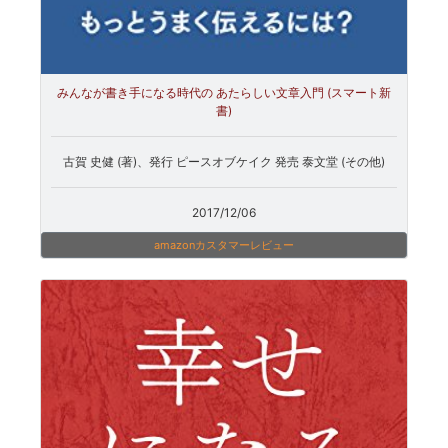
みんなが書き手になる時代の あたらしい文章入門 (スマート新
書)
古賀 史健 (著)、発行 ピースオブケイク 発売 泰文堂 (その他)
2017/12/06
amazonカスタマーレビュー