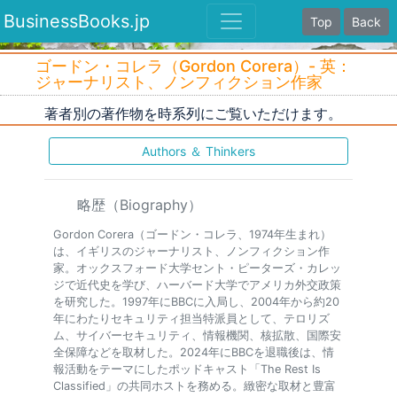
BusinessBooks.jp
Top
Back
ゴードン・コレラ（Gordon Corera）- 英：
ジャーナリスト、ノンフィクション作家
著者別の著作物を時系列にご覧いただけます。
Authors ＆ Thinkers
略歴（Biography）
Gordon Corera（ゴードン・コレラ、1974年生まれ）
は、イギリスのジャーナリスト、ノンフィクション作
家。オックスフォード大学セント・ピーターズ・カレッ
ジで近代史を学び、ハーバード大学でアメリカ外交政策
を研究した。1997年にBBCに入局し、2004年から約20
年にわたりセキュリティ担当特派員として、テロリズ
ム、サイバーセキュリティ、情報機関、核拡散、国際安
全保障などを取材した。2024年にBBCを退職後は、情
報活動をテーマにしたポッドキャスト「The Rest Is
Classified」の共同ホストを務める。緻密な取材と豊富