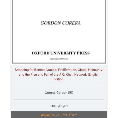
Shopping for Bombs: Nuclear Proliferation, Global Insecurity,
and the Rise and Fall of the A.Q. Khan Network (English
Edition)
Corera, Gordon (著)
2006/09/01
amazonカスタマーレビュー