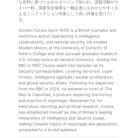
な史料に基づくルポルタージュで知られ、諜報活動やサ
イバー戦、国家安全保障を一般読者にもわかりやすく伝
えるノンフィクション作家として高い評価を受けてい
る。
Gordon Corera (born 1974) is a British journalist and
nonfiction author specializing in intelligence,
cybersecurity, and national security. He studied
Modern History at the University of Oxford's St
Peter's College and later pursued graduate studies in
U.S. foreign policy at Harvard University. Joining the
BBC in 1997, Corera spent two decades as its
Security Correspondent, covering terrorism, cyber
threats, intelligence agencies, nuclear proliferation,
and global security affairs. Following his departure
from the BBC in 2024, he became co-host of The
Rest Is Classified, a podcast exploring the history
and practice of espionage. Renowned for his
meticulous reporting and archival research, Corera
has established himself as one of Britain's leading
interpreters of intelligence and security issues,
making complex topics of espionage and geopolitics
accessible to a broad audience.