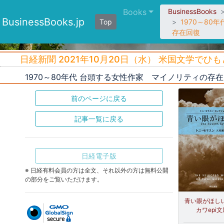
Books
BusinessBooks
BusinessBooks.jp
Top
1970～80
存在回復
日経新聞 2021年10月20日（水） 米国文学でひも
1970～80年代 台頭する女性作家 マイノリティの
前のページに戻る
記事一覧に戻る
日経電子版
※ 日経有料会員の方は全文、それ以外の方は無料公開
の部分をご覧いただけます。
青い眼がほしい
カワepi文