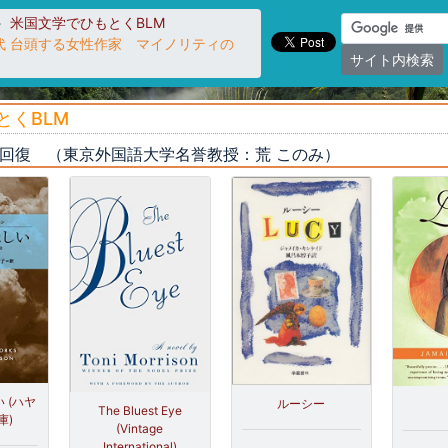
米国文学でひもとくBLM
年代 台頭する女性作家 マイノリティの
サイト内検索
とくBLM
存在回復 （東京外国語大学名誉教授：荒 このみ）
 (ハヤ
ルーシー
The Bluest Eye
庫)
(Vintage
International)