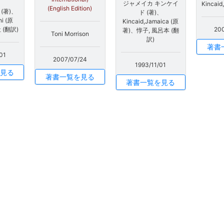
ジャメイカ キンケイ
Kincaid
(English Edition)
(著)、
ド (著)、
ni (原
Kincaid,Jamaica (原
 (翻訳)
20
著)、惇子, 風呂本 (翻
Toni Morrison
訳)
著書
01
2007/07/24
1993/11/01
見る
著書一覧を見る
著書一覧を見る