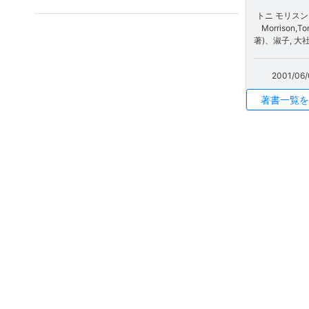
トニ モリスン 
Morrison,To
著)、淑子, 大社
2001/06/
著書一覧を