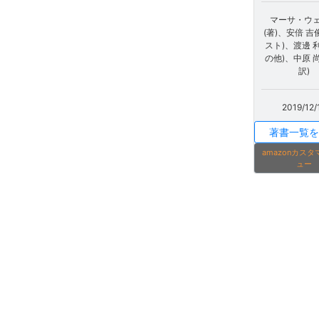
マーサ・ウ
(著)、安倍 吉
スト)、渡邊 利
の他)、中原 尚
訳)
2019/12/
著書一覧を
amazonカス
ュー