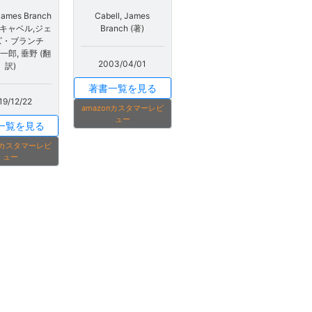
James Branch
Cabell, James
、キャベル,ジェ
Branch (著)
ズ・ブランチ
一郎, 垂野 (翻
2003/04/01
訳)
著書一覧を見る
19/12/22
amazonカスタマーレビ
ュー
一覧を見る
onカスタマーレビ
ュー