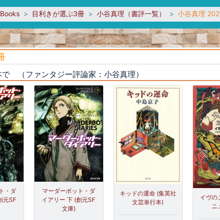
sBooks
目利きが選ぶ3冊
小谷真理（書評一覧）
小谷真理 20
冊
巻本で （ファンタジー評論家：小谷真理）
ト・ダ
マーダーボット・ダ
キッドの運命 (集英社
イヴの
創元SF
イアリー 下 (創元SF
文芸単行本)
ニ
文庫)