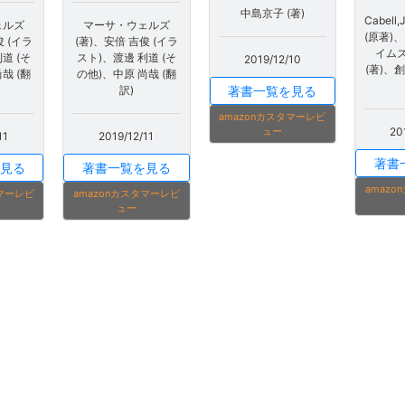
中島京子 (著)
Cabell,
ェルズ
マーサ・ウェルズ
(原著)
俊 (イラ
(著)、安倍 吉俊 (イラ
イム
道 (そ
スト)、渡邊 利道 (そ
2019/12/10
(著)、創
哉 (翻
の他)、中原 尚哉 (翻
訳)
著書一覧を見る
amazonカスタマーレビ
ュー
20
11
2019/12/11
著書
見る
著書一覧を見る
amaz
タマーレビ
amazonカスタマーレビ
ュー