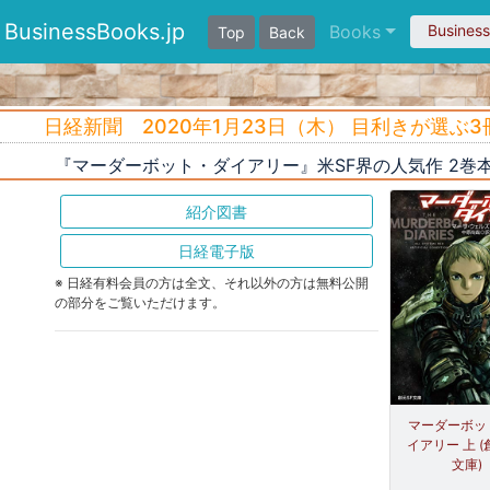
BusinessBooks.jp
Books
Busines
Top
Back
日経新聞 2020年1月23日（木） 目利きが選ぶ3
『マーダーボット・ダイアリー』米SF界の人気作 2
紹介図書
日経電子版
※ 日経有料会員の方は全文、それ以外の方は無料公開
の部分をご覧いただけます。
マーダーボッ
イアリー 上 (
文庫)