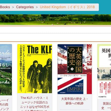
sBooks
Categories
United Kingdom（イギリス）2018
。
The KLF: ハウス・ミ
大英帝国の歴史 上 -
し──イ
ュージック伝説のユ
膨張への軌跡
英国
方の四
ニットはなぜ100万ポ
史 一
・ノンフ