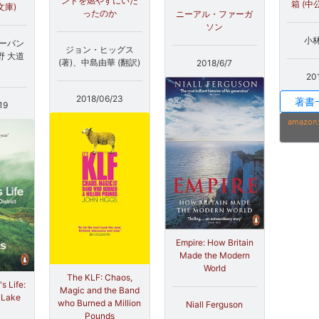
ンドを燃やすにいた
箱 (
文庫)
ったのか
ニーアル・ファーガ
ソン
小林
リーバン
ジョン・ヒッグス
野 大道
(著)、中島由華 (翻訳)
2018/6/7
20
2018/06/23
著書
19
amaz
Empire: How Britain
Made the Modern
World
The KLF: Chaos,
s Life:
Magic and the Band
e Lake
who Burned a Million
Niall Ferguson
Pounds