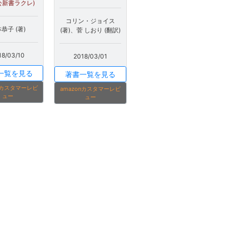
中公新書ラクレ)
コリン・ジョイス
恭子 (著)
(著)、菅 しおり (翻訳)
18/03/10
2018/03/01
一覧を見る
著書一覧を見る
onカスタマーレビ
amazonカスタマーレビ
ュー
ュー