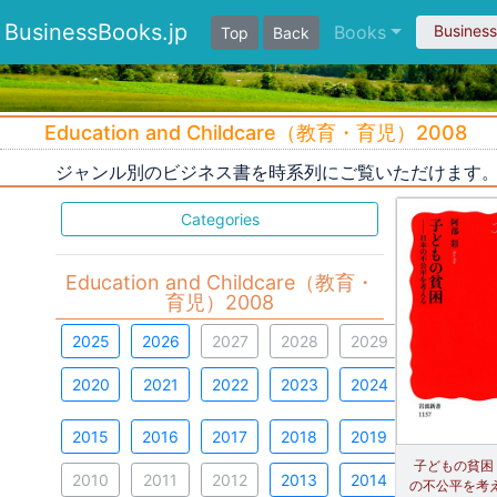
BusinessBooks.jp
Books
Busines
Top
Back
Education and Childcare（教育・育児）2008
ジャンル別のビジネス書を時系列にご覧いただけます
Categories
Education and Childcare（教育・
育児）2008
2025
2026
2027
2028
2029
2020
2021
2022
2023
2024
2015
2016
2017
2018
2019
子どもの貧困
2010
2011
2012
2013
2014
の不公平を考え