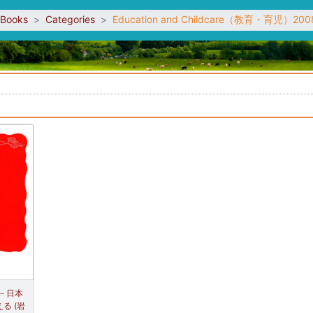
sBooks
Categories
Education and Childcare（教育・育児）200
。
－日本
る (岩