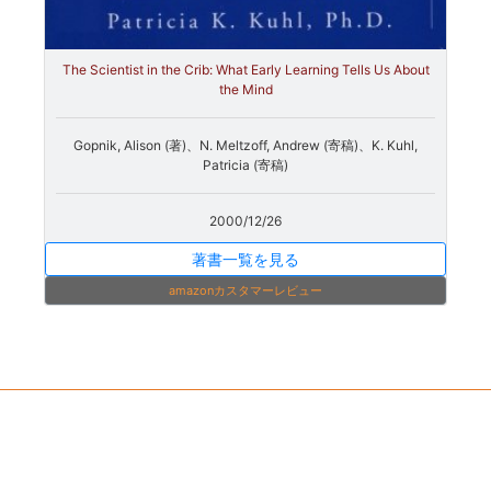
The Scientist in the Crib: What Early Learning Tells Us About
the Mind
Gopnik, Alison (著)、N. Meltzoff, Andrew (寄稿)、K. Kuhl,
Patricia (寄稿)
2000/12/26
著書一覧を見る
amazonカスタマーレビュー