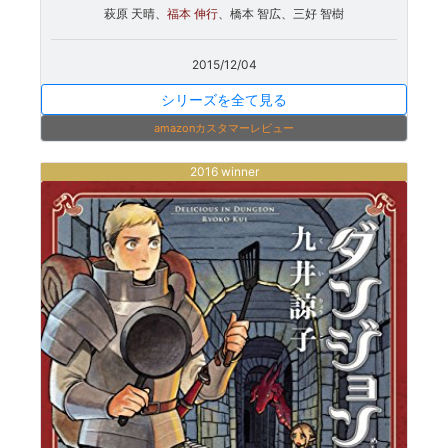
萩原 天晴、
福本 伸行
、橋本 智広、三好 智樹
2015/12/04
シリーズを全て見る
amazonカスタマーレビュー
2016 winner