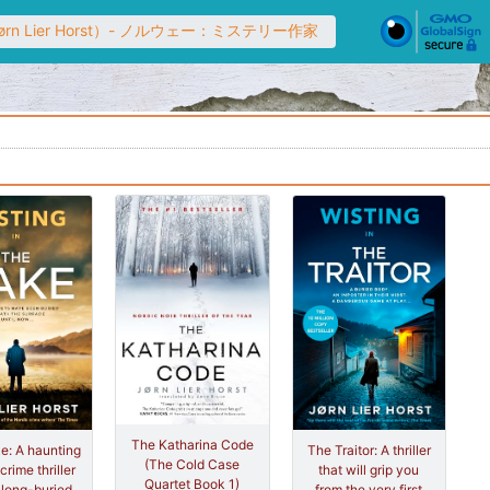
 Lier Horst）- ノルウェー：ミステリー作家
The Katharina Code
e: A haunting
The Traitor: A thriller
(The Cold Case
crime thriller
that will grip you
Quartet Book 1)
long-buried
from the very first