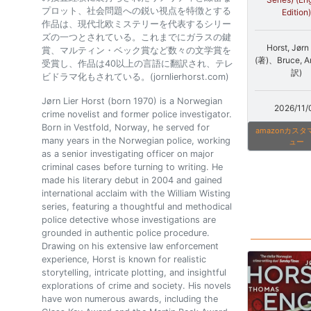
プロット、社会問題への鋭い視点を特徴とする
Edition)
作品は、現代北欧ミステリーを代表するシリー
ズの一つとされている。これまでにガラスの鍵
Horst, Jørn 
賞、マルティン・ベック賞など数々の文学賞を
(著)、Bruce, A
受賞し、作品は40以上の言語に翻訳され、テレ
訳)
ビドラマ化もされている。(jornlierhorst.com)
Jørn Lier Horst (born 1970) is a Norwegian
2026/11/
crime novelist and former police investigator.
Born in Vestfold, Norway, he served for
amazonカス
many years in the Norwegian police, working
ュー
as a senior investigating officer on major
criminal cases before turning to writing. He
made his literary debut in 2004 and gained
international acclaim with the William Wisting
series, featuring a thoughtful and methodical
police detective whose investigations are
grounded in authentic police procedure.
Drawing on his extensive law enforcement
experience, Horst is known for realistic
storytelling, intricate plotting, and insightful
explorations of crime and society. His novels
have won numerous awards, including the