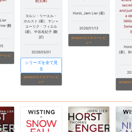
館文庫)
secre
and jus
Horst, Jørn Lier (著)
ヨルン・リーエル・
a d
Lier
ホルスト (著)、ヤン＝
(Will
nne (翻
エーリク・フィエル
Serie
2026/01/13
(著)、中谷友紀子 (翻
E
訳)
amazonカスタマーレビ
ュー
05
Horst
2026/05/01
(著)、Br
タマーレビ
シリーズを全て見
る
20
amazonカスタマーレビ
ュー
amaz