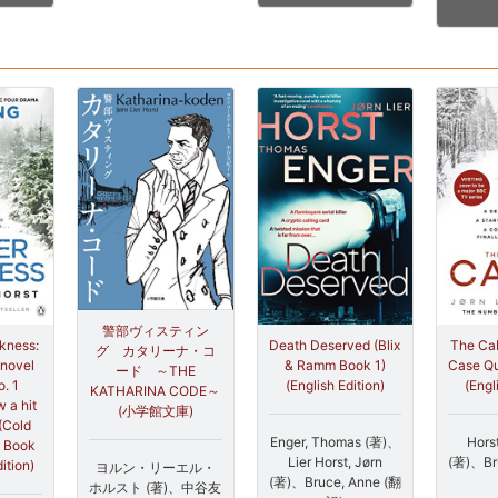
警部ヴィスティン
kness:
Death Deserved (Blix
The Cab
グ カタリーナ・コ
 novel
& Ramm Book 1)
Case Qu
ード ～THE
o. 1
(English Edition)
(Engl
KATHARINA CODE～
w a hit
(小学館文庫)
(Cold
Enger, Thomas (著)、
Horst
t Book
Lier Horst, Jørn
(著)、Br
ition)
ヨルン・リーエル・
(著)、Bruce, Anne (翻
ホルスト (著)、中谷友