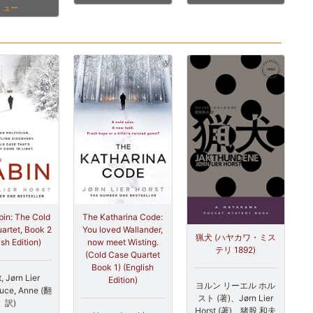
ュー
in: The Cold
The Katharina Code:
artet, Book 2
You loved Wallander,
猟犬 (ハヤカワ・ミス
ish Edition)
now meet Wisting.
テリ 1892)
(Cold Case Quartet
Book 1) (English
, Jørn Lier
Edition)
ヨルン リーエル ホル
uce, Anne (翻
スト (著)、Jørn Lier
訳)
Horst (著)、猪股 和夫