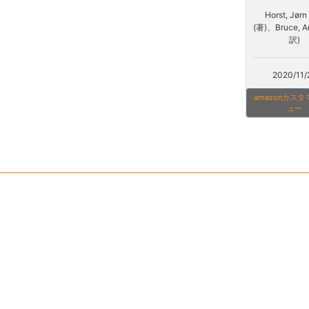
Horst, Jørn 
(著)、Bruce, A
訳)
2020/11/
amazonカス
ュー