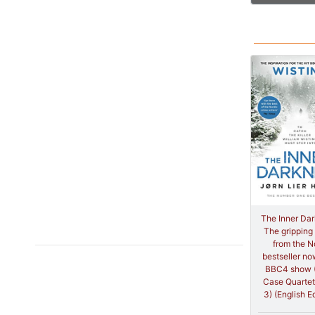
The Inner Dar
The gripping
from the N
bestseller no
BBC4 show 
Case Quarte
3) (English Ed