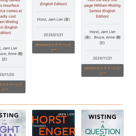
(English Edition)
ts resurface
page (William Wisting
tice comes at
Series) (English
eadly cost
Edition)
Horst, Jørn Lier (著)
iam Wisting
s) (English
Horst, Jørn Lier
dition)
2025/01/21
(著)、Bruce, Anne (翻
訳)
amazonカスタマーレビ
, Jørn Lier
ュー
uce, Anne (翻
2024/11/21
訳)
amazonカスタマーレビ
ュー
25/11/20
onカスタマーレビ
ュー