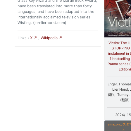
Glass Key Award and the Martin Beck Award,
have been translated into more than forty
languages, and have been adapted into the
internationally acclaimed television series
Wisting. (jornlierhorst.com)
Links :
X ↗
,
Wikipedia ↗
Victim: The 
STOPPING
instalment in 
1 bestselling 
Ramm series (
Edition)
Enger, Thoma
Lier Horst, 
(著)、Turney,
(翻訳)
2024/11/
amazonカス
ュー