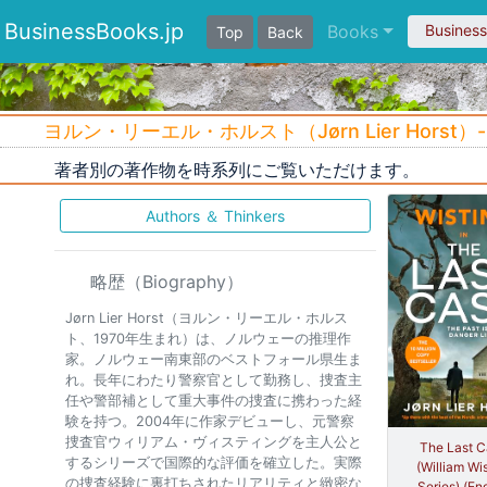
BusinessBooks.jp
Books
Busines
Top
Back
ヨルン・リーエル・ホルスト（Jørn Lier Hors
著者別の著作物を時系列にご覧いただけます。
Authors ＆ Thinkers
略歴（Biography）
Jørn Lier Horst（ヨルン・リーエル・ホルス
ト、1970年生まれ）は、ノルウェーの推理作
家。ノルウェー南東部のベストフォール県生ま
れ。長年にわたり警察官として勤務し、捜査主
任や警部補として重大事件の捜査に携わった経
験を持つ。2004年に作家デビューし、元警察
捜査官ウィリアム・ヴィスティングを主人公と
The Last 
するシリーズで国際的な評価を確立した。実際
(William Wi
の捜査経験に裏打ちされたリアリティと緻密な
Series) (En