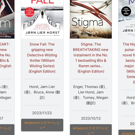
HEART-
Stigma: The
The Ni
Snow Fall: The
 new
BREATHTAKING new
pulse
gripping new
the No.
instalment in the No.
novel f
Detective Wisting
Blix &
1 bestselling Blix &
bests
thriller (William
English
Ramm series…
major
Wisting Series)
(English Edition)
(Will
(English Edition)
Serie
E
s (著)、
Enger, Thomas (著)、
Horst, Jørn Lier
Jørn
Lier Horst, Jørn
(著)、Bruce, Anne (翻
 Megan
(著)、Turney, Megan
Horst
訳)
(翻訳)
(著)、Br
2023/11/23
07
2023/10/12
amazonカスタマーレビ
20
ュー
タマーレビ
amazonカスタマーレビ
ュー
amaz