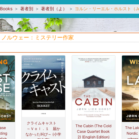
sBooks
著者別
著者別（よ）
ヨルン・リーエル・ホルスト（Jørn
t）- ノルウェー：ミステリー作家
クライムキャスト
The Cabin (The Cold
Case
The Lak
～Ｖｏｌ．１ 届か
Case Quartet Book
sting
Nordic 
なかった叫び～ (小学
2) (English Edition)
glish
where 