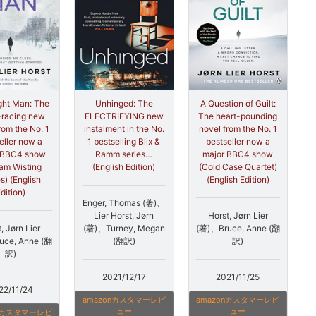
ght Man: The
Unhinged: The
A Question of Guilt:
-racing new
ELECTRIFYING new
The heart-pounding
rom the No. 1
instalment in the No.
novel from the No. 1
eller now a
1 bestselling Blix &
bestseller now a
 BBC4 show
Ramm series…
major BBC4 show
iam Wisting
(English Edition)
(Cold Case Quartet)
s) (English
(English Edition)
dition)
Enger, Thomas (著)、
Lier Horst, Jørn
Horst, Jørn Lier
, Jørn Lier
(著)、Turney, Megan
(著)、Bruce, Anne (翻
uce, Anne (翻
(翻訳)
訳)
訳)
2021/12/17
2021/11/25
22/11/24
amazonカスタマーレビ
amazonカスタマーレビ
ュー
ュー
onカスタマーレビ