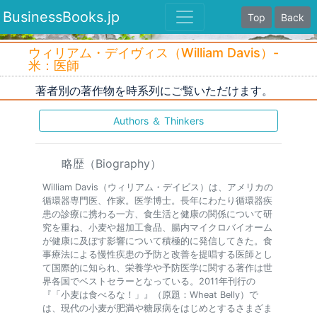
BusinessBooks.jp
Top
Back
ウィリアム・デイヴィス（William Davis）-
米：医師
著者別の著作物を時系列にご覧いただけます。
Authors ＆ Thinkers
略歴（Biography）
William Davis（ウィリアム・デイビス）は、アメリカの
循環器専門医、作家。医学博士。長年にわたり循環器疾
患の診療に携わる一方、食生活と健康の関係について研
究を重ね、小麦や超加工食品、腸内マイクロバイオーム
が健康に及ぼす影響について積極的に発信してきた。食
事療法による慢性疾患の予防と改善を提唱する医師とし
て国際的に知られ、栄養学や予防医学に関する著作は世
界各国でベストセラーとなっている。2011年刊行の
『「小麦は食べるな！」』（原題：Wheat Belly）で
は、現代の小麦が肥満や糖尿病をはじめとするさまざま