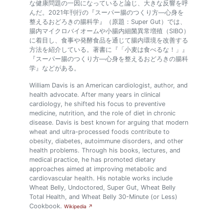
な健康問題の一因になっていると論じ、大きな反響を呼
んだ。2021年刊行の『スーパー腸のつくり方―心身を
整えるおどろきの腸科学』（原題：Super Gut）では、
腸内マイクロバイオームや小腸内細菌異常増殖（SIBO）
に着目し、食事や発酵食品を通じて腸内環境を改善する
方法を紹介している。著書に『「小麦は食べるな！」』
『スーパー腸のつくり方―心身を整えるおどろきの腸科
学』などがある。
William Davis is an American cardiologist, author, and
health advocate. After many years in clinical
cardiology, he shifted his focus to preventive
medicine, nutrition, and the role of diet in chronic
disease. Davis is best known for arguing that modern
wheat and ultra-processed foods contribute to
obesity, diabetes, autoimmune disorders, and other
health problems. Through his books, lectures, and
medical practice, he has promoted dietary
approaches aimed at improving metabolic and
cardiovascular health. His notable works include
Wheat Belly, Undoctored, Super Gut, Wheat Belly
Total Health, and Wheat Belly 30-Minute (or Less)
Cookbook.
Wikipedia ↗