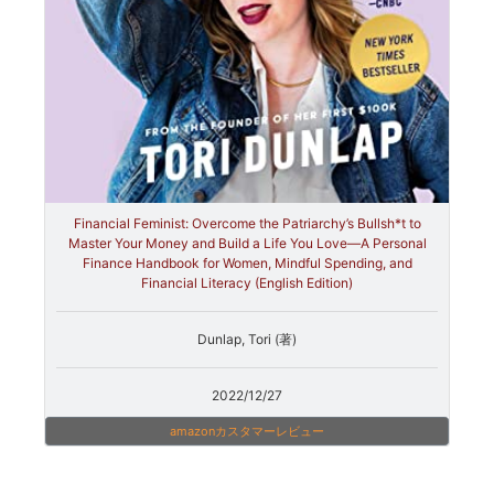
Financial Feminist: Overcome the Patriarchy’s Bullsh*t to
Master Your Money and Build a Life You Love—A Personal
Finance Handbook for Women, Mindful Spending, and
Financial Literacy (English Edition)
Dunlap, Tori (著)
2022/12/27
amazonカスタマーレビュー