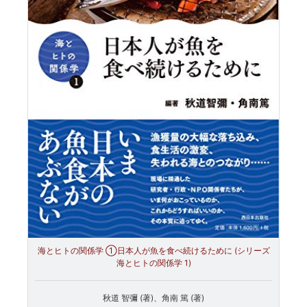
海とヒトの関係学 ①日本人が魚を食べ続けるために (シリーズ
海とヒトの関係学 1)
秋道 智彌 (著)、角南 篤 (著)