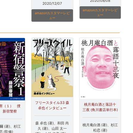
2020/08/08
2020/12/07
amazonカスタマーレビ
amazonカスタマーレビ
ュー
ュー
フリースタイル33 森
桃月庵白酒と落語十
察（１） 捜
卓也インタビュー
三夜 (角川書店単行本)
 新宿警察
森 卓也 (著)、和田 尚
桃月庵白酒 (著)、杉江
爾 (著)、杉江
久 (著)、山田 太一
松恋 (著)
恋 (監修)