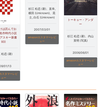
杉江 松恋 (著)、直幸,
横田 (Unknown)、晃
士, 白石 (Unknown)
トーキョー・アンダ
ー
けは読んでお
2007/03/01
 名作時代小説
杉江 松恋 (著)、内山
 (アスキー新書
amazonカスタマーレビ
英明 (写真)
ュー
93)
2006/06/01
 松恋 (著)
amazonカスタマーレビ
ュー
09/01/13
onカスタマーレビ
ュー