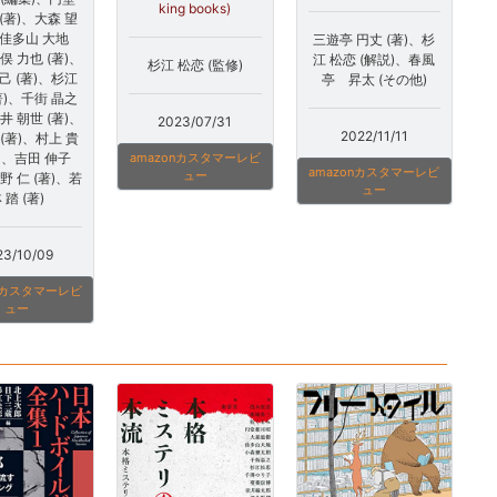
king books)
(著)、大森 望
、佳多山 大地
三遊亭 円丈 (著)、杉
俣 力也 (著)、
江 松恋 (解説)、春風
杉江 松恋 (監修)
己 (著)、杉江
亭 昇太 (その他)
著)、千街 晶之
井 朝世 (著)、
2023/07/31
2022/11/11
 (著)、村上 貴
著)、吉田 伸子
amazonカスタマーレビ
amazonカスタマーレビ
ュー
野 仁 (著)、若
ュー
 踏 (著)
23/10/09
onカスタマーレビ
ュー