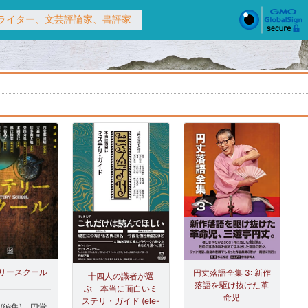
i）- ライター、文芸評論家、書評家
リースクール
円丈落語全集 3: 新作
十四人の識者が選
落語を駆け抜けた革
ぶ 本当に面白いミ
命児
ステリ・ガイド (ele-
 (編集)、円堂