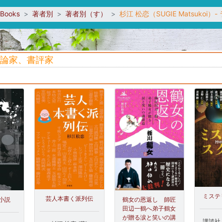
sBooks
著者別
著者別（す）
杉江 松恋（SUGIE Matsuko
芸評論家、書評家
ミステ
芸人本書く派列伝
小説
鶴女の恩返し 師匠
田辺一鶴へ弟子鶴女
が贈る涙と笑いの講
講談社