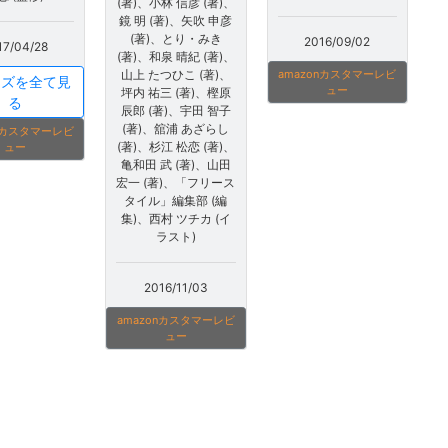
(著)、小林 信彦 (著)、
鏡 明 (著)、矢吹 申彦
(著)、とり・みき
2016/09/02
17/04/28
(著)、和泉 晴紀 (著)、
山上 たつひこ (著)、
amazonカスタマーレビ
ーズを全て見
ュー
坪内 祐三 (著)、樫原
る
辰郎 (著)、宇田 智子
(著)、舘浦 あざらし
onカスタマーレビ
(著)、杉江 松恋 (著)、
ュー
亀和田 武 (著)、山田
宏一 (著)、「フリース
タイル」編集部 (編
集)、西村 ツチカ (イ
ラスト)
2016/11/03
amazonカスタマーレビ
ュー