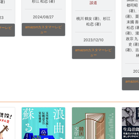
杉江 松恋 (著)
著)
談道
都司昭 
(著)
(著)、栗
2024/08/27
23
桃川 鶴女 (著)、杉江
末國 善
松恋 (著)
amazonカスタマーレビ
松恋 (
タマーレビ
ュー
(著)、瀧
政宗 九
2023/12/10
史 (
(著)、吉
amazonカスタマーレビ
ュー
林
20
amaz