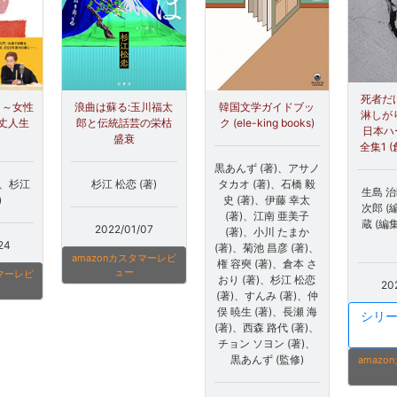
死者だ
浪曲は蘇る:玉川福太
韓国文学ガイドブッ
！～女性
淋しが
郎と伝統話芸の栄枯
ク (ele-king books)
丈人生
日本ハ
盛衰
全集1 
黒あんず (著)、アサノ
杉江 松恋 (著)
タカオ (著)、石橋 毅
)、杉江
生島 治
史 (著)、伊藤 幸太
)
次郎 (
(著)、江南 亜美子
蔵 (編
2022/01/07
(著)、小川 たまか
24
(著)、菊池 昌彦 (著)、
amazonカスタマーレビ
権 容奭 (著)、倉本 さ
ュー
タマーレビ
おり (著)、杉江 松恋
20
(著)、すんみ (著)、仲
俣 暁生 (著)、長瀬 海
シリ
(著)、西森 路代 (著)、
チョン ソヨン (著)、
黒あんず (監修)
amaz