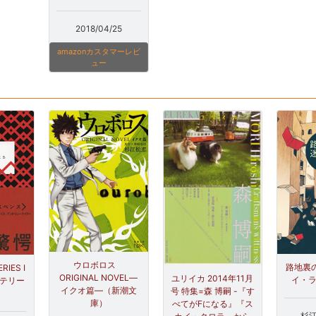
2018/04/25
amazonカスタマーレビ
ュー
ウロボロス
路地裏の
RIES I
ORIGINAL NOVEL―
ユリイカ 2014年11月
イ・ラ
ステリー
イクオ篇―（新潮文
号 特集=森 博嗣 -『す
庫）
べてがFになる』『ス
杉江