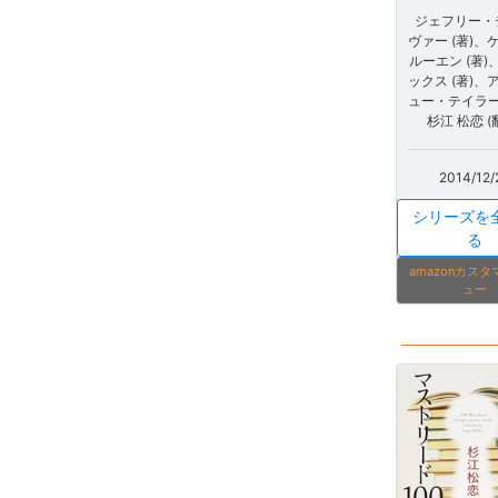
ジェフリー・
ヴァー (著)、
ルーエン (著)、
ックス (著)、
ュー・テイラー 
杉江 松恋 (
2014/12/
シリーズを
る
amazonカス
ュー