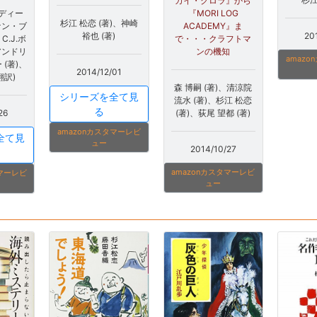
カイ・クロラ』から
『MORI LOG
ディー
杉江 松恋 (著)、神崎
ACADEMY』ま
ケン・ブ
20
裕也 (著)
で・・・クラフトマ
C.J.ボ
ンの機知
アンドリ
amaz
(著)、
2014/12/01
翻訳)
森 博嗣 (著)、清涼院
シリーズを全て見
流水 (著)、杉江 松恋
る
(著)、荻尾 望都 (著)
26
amazonカスタマーレビ
全て見
ュー
2014/10/27
amazonカスタマーレビ
タマーレビ
ュー