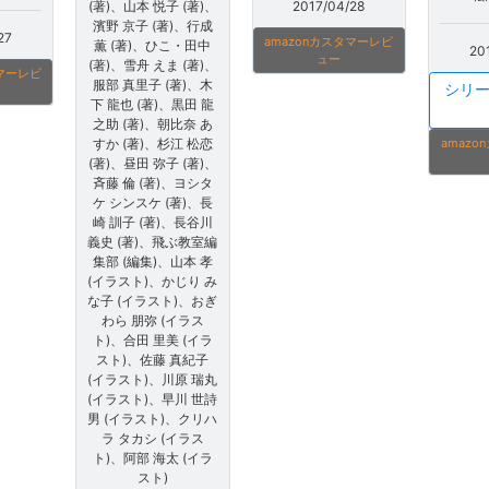
2017/04/28
(著)、山本 悦子 (著)、
濱野 京子 (著)、行成
27
amazonカスタマーレビ
薫 (著)、ひこ・田中
20
ュー
(著)、雪舟 えま (著)、
タマーレビ
服部 真里子 (著)、木
シリ
下 龍也 (著)、黒田 龍
之助 (著)、朝比奈 あ
amaz
すか (著)、杉江 松恋
(著)、昼田 弥子 (著)、
斉藤 倫 (著)、ヨシタ
ケ シンスケ (著)、長
崎 訓子 (著)、長谷川
義史 (著)、飛ぶ教室編
集部 (編集)、山本 孝
(イラスト)、かじり み
な子 (イラスト)、おぎ
わら 朋弥 (イラス
ト)、合田 里美 (イラ
スト)、佐藤 真紀子
(イラスト)、川原 瑞丸
(イラスト)、早川 世詩
男 (イラスト)、クリハ
ラ タカシ (イラス
ト)、阿部 海太 (イラ
スト)