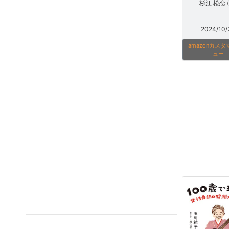
杉江 松恋 (
2024/10/
amazonカス
ュー