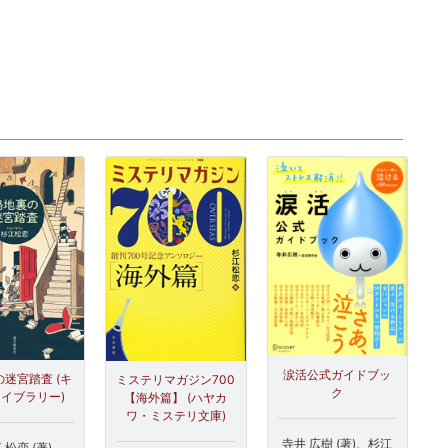
涙活公式ガイドブッ
迷宮踏査 (キ
ミステリマガジン700
ク
イブラリー)
【海外篇】 (ハヤカ
ワ・ミステリ文庫)
寺井 広樹 (著)、杉江
 松恋 (著)