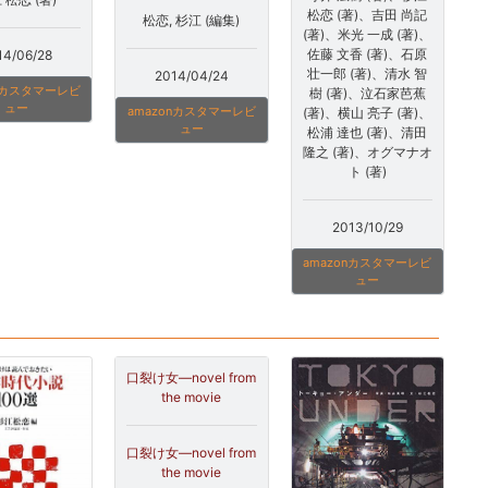
松恋 (著)、吉田 尚記
松恋, 杉江 (編集)
(著)、米光 一成 (著)、
佐藤 文香 (著)、石原
14/06/28
壮一郎 (著)、清水 智
2014/04/24
onカスタマーレビ
樹 (著)、泣石家芭蕉
ュー
amazonカスタマーレビ
(著)、横山 亮子 (著)、
ュー
松浦 達也 (著)、清田
隆之 (著)、オグマナオ
ト (著)
2013/10/29
amazonカスタマーレビ
ュー
口裂け女―novel from
the movie
口裂け女―novel from
the movie