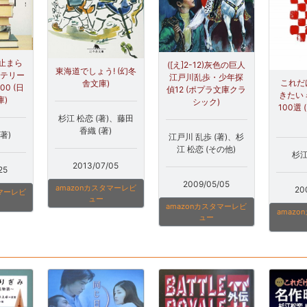
止まら
([え]2-12)灰色の巨人
東海道でしょう! (幻冬
ステリー
江戸川乱歩・少年探
これだ
舎文庫)
0 (日
偵12 (ポプラ文庫クラ
きたい
)
シック)
100選
杉江 松恋 (著)、藤田
香織 (著)
著)
江戸川 乱歩 (著)、杉
江 松恋 (その他)
杉江
2013/07/05
25
2009/05/05
amazonカスタマーレビ
20
タマーレビ
ュー
amazonカスタマーレビ
amaz
ュー