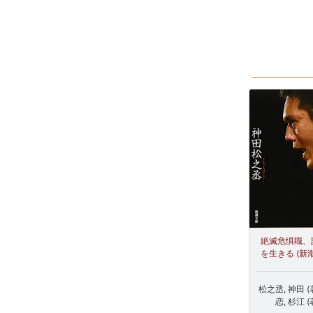
絶滅危惧職、
を生きる (新
松之丞, 神田 
恋, 杉江 (