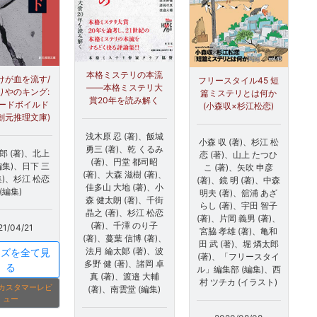
本格ミステリの本流
けが血を流す/
フリースタイル45 短
――本格ミステリ大
りやのキング:
篇ミステリとは何か
賞20年を読み解く
ードボイルド
(小森収×杉江松恋)
(創元推理文庫)
浅木原 忍 (著)、飯城
小森 収 (著)、杉江 松
勇三 (著)、乾 くるみ
郎 (著)、北上
恋 (著)、山上 たつひ
(著)、円堂 都司昭
編集)、日下 三
こ (著)、矢吹 申彦
(著)、大森 滋樹 (著)、
集)、杉江 松恋
(著)、鏡 明 (著)、中森
佳多山 大地 (著)、小
(編集)
明夫 (著)、舘浦 あざ
森 健太朗 (著)、千街
らし (著)、宇田 智子
晶之 (著)、杉江 松恋
(著)、片岡 義男 (著)、
(著)、千澤 のり子
21/04/21
宮脇 孝雄 (著)、亀和
(著)、蔓葉 信博 (著)、
田 武 (著)、堀 燐太郎
法月 綸太郞 (著)、波
ーズを全て見
(著)、「フリースタイ
多野 健 (著)、諸岡 卓
る
ル」編集部 (編集)、西
真 (著)、渡邉 大輔
村 ツチカ (イラスト)
onカスタマーレビ
(著)、南雲堂 (編集)
ュー