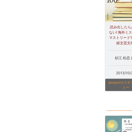
読み出したら
ない! 海外ミ
マストリード10
経文芸文庫
杉江 松恋 (
2013/10/
amazonカス
ュー