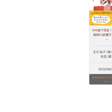
100歳で現役
曲師の波瀾万
～
玉川 祐子 (著
松恋 (著
2022/08/
amazonカス
ュー