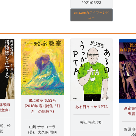
2021/06/23
amazonカスタマーレビ
ュー
飛ぶ教室 第53号
講談師
(2018年 春) (特集「好
ある日うっかりPTA
新宿警
潮文庫)
き」の気持ち)
査篇
杉江 松恋 (著)
(著)、松
山崎 ナオコーラ
藤原 審
著)
(著)、大久保 雨咲
松