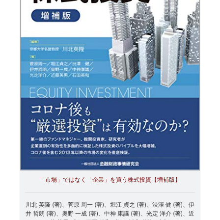
「市場」ではなく「企業」を買う株式投資【増補版】
川北 英隆 (著)、菅原 周一 (著)、堀江 貞之 (著)、渋澤 健 (著)、伊
井 哲朗 (著)、奥野 一成 (著)、中神 康議 (著)、光定 洋介 (著)、近