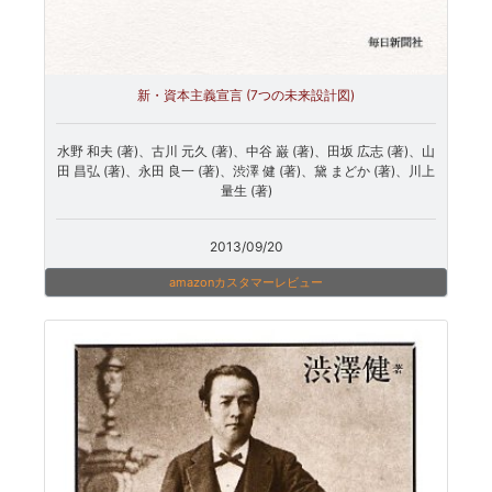
新・資本主義宣言 (7つの未来設計図)
水野 和夫 (著)、古川 元久 (著)、中谷 巌 (著)、田坂 広志 (著)、山
田 昌弘 (著)、永田 良一 (著)、渋澤 健 (著)、黛 まどか (著)、川上
量生 (著)
2013/09/20
amazonカスタマーレビュー