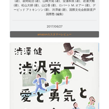
(著)、昼間祐治 (著)、山崎大祐 (著)、室瀬和美 (著)、岩瀬大輔
(著)、松山大耕 (著)、山口香 (著)、ロバート M. オアー (著)、デ
ービッド アトキンソン (著)、渋澤健 (著)、国際文化会館新渡戸
国際塾 (編集)
2017/06/27
amazonカスタマーレビュー