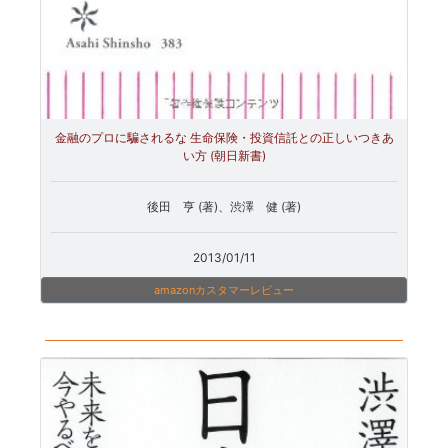
金融のプロに騙されるな 生命保険・投資信託との正しいつきあ
い方 (朝日新書)
後田 亨 (著)、渋澤 健 (著)
2013/01/11
amazonカスタマーレビュー