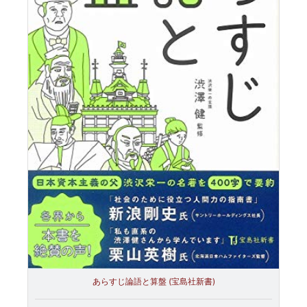
あらすじ論語と算盤 (宝島社新書)