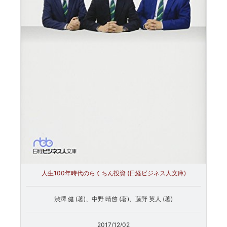
人生100年時代のらくちん投資 (日経ビジネス人文庫)
渋澤 健 (著)、中野 晴啓 (著)、藤野 英人 (著)
2017/12/02