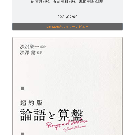
藤 英男 (著)、石田 英和 (著)、川北 英隆 (編集)
2021/02/09
amazonカスタマーレビュー