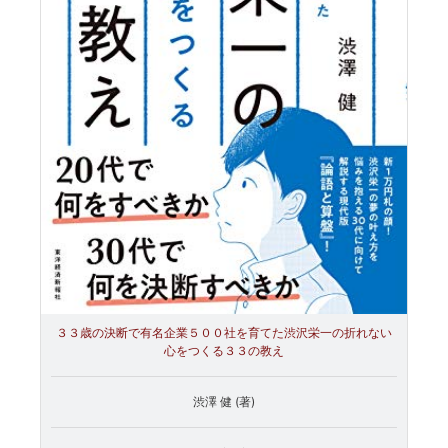
３３歳の決断で有名企業５００社を育てた渋沢栄一の折れない
心をつくる３３の教え
渋澤 健 (著)