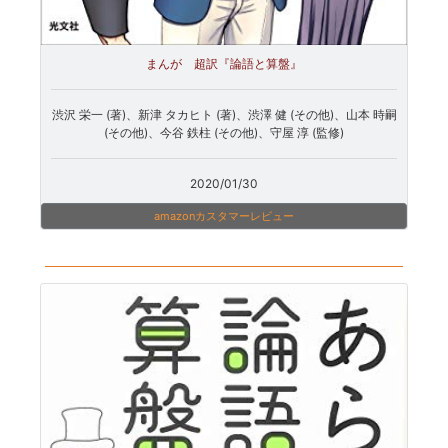
まんが 超訳『論語と算盤』
渋沢 栄一 (著)、新津 タカヒト (著)、渋澤 健 (その他)、山本 時嗣
(その他)、今谷 鉄柱 (その他)、守屋 淳 (監修)
2020/01/30
amazonカスタマーレビュー