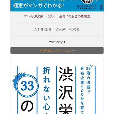
マンガ 渋沢栄一に学ぶ 一生モノのお金の超知識
渋澤 健 (監修)、渋沢 栄一 (その他)
2020/12/11
amazonカスタマーレビュー