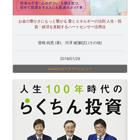
お金の豊かさにもっと繋がる 愛とエネルギーの法則 人生・投
資・経済を直観するハートセンサー活用法
曽根 純恵 (著)、渋澤 健[解説] (その他)
2018/01/29
amazonカスタマーレビュー