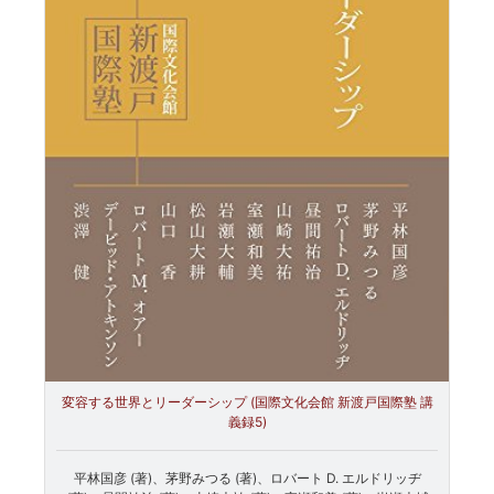
変容する世界とリーダーシップ (国際文化会館 新渡戸国際塾 講
義録5)
平林国彦 (著)、茅野みつる (著)、ロバート D. エルドリッヂ