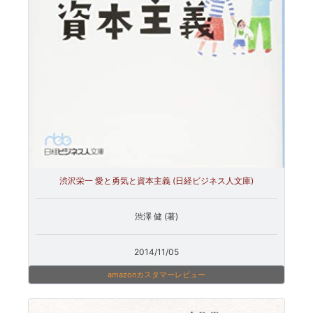
渋沢栄一 愛と勇気と資本主義 (日経ビジネス人文庫)
渋澤 健 (著)
2014/11/05
amazonカスタマーレビュー