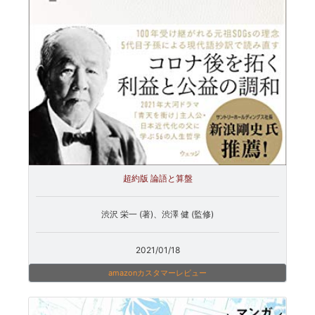
超約版 論語と算盤
渋沢 栄一 (著)、渋澤 健 (監修)
2021/01/18
amazonカスタマーレビュー