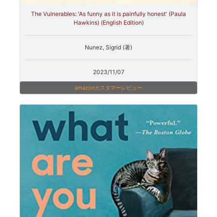
The Vulnerables: 'As funny as it is painfully honest' (Paula
Hawkins) (English Edition)
Nunez, Sigrid (著)
2023/11/07
amazonカスタマーレビュー