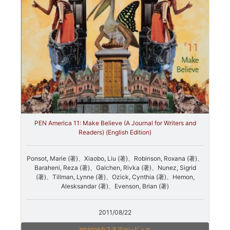
PEN America 11: Make Believe (A Journal for Writers and
Readers) (English Edition)
Ponsot, Marie (著)、Xiaobo, Liu (著)、Robinson, Roxana (著)、
Baraheni, Reza (著)、Galchen, Rivka (著)、Nunez, Sigrid
(著)、Tillman, Lynne (著)、Ozick, Cynthia (著)、Hemon,
Alesksandar (著)、Evenson, Brian (著)
2011/08/22
amazonカスタマーレビュー