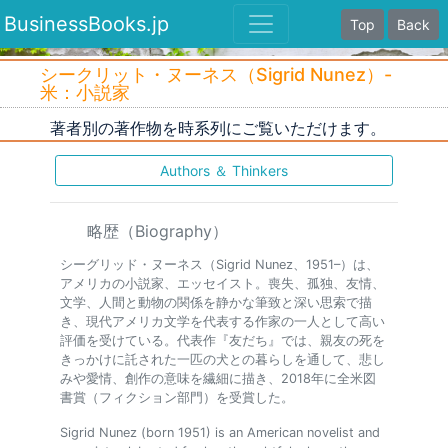
BusinessBooks.jp
Top
Back
シークリット・ヌーネス（Sigrid Nunez）-
米：小説家
著者別の著作物を時系列にご覧いただけます。
Authors ＆ Thinkers
略歴（Biography）
シーグリッド・ヌーネス（Sigrid Nunez、1951–）は、
アメリカの小説家、エッセイスト。喪失、孤独、友情、
文学、人間と動物の関係を静かな筆致と深い思索で描
き、現代アメリカ文学を代表する作家の一人として高い
評価を受けている。代表作『友だち』では、親友の死を
きっかけに託された一匹の犬との暮らしを通して、悲し
みや愛情、創作の意味を繊細に描き、2018年に全米図
書賞（フィクション部門）を受賞した。
Sigrid Nunez (born 1951) is an American novelist and