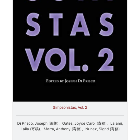
Simpsonistas, Vol. 2
Di Prisco, Joseph (編集)、Oates, Joyce Carol (寄稿)、Lalami,
Laila (寄稿)、Marra, Anthony (寄稿)、Nunez, Sigrid (寄稿)