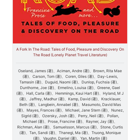
A Fork In The Road: Tales of Food, Pleasure and Discovery On
The Road (Lonely Planet Travel Literature)
Oseland, James (著)、Aciman, Andre (著)、Brown, Rita Mae
(著)、Carson, Tom (著)、Coren, Giles (著)、Day-Lewis,
Tamasin (著)、Duguid, Naomi (著)、Dunlop, Fuchsia (著)、
Dunthorne, Joe (著)、Ermelino, Louisa (著)、Greene, Gael
(著)、Hall, Carla (著)、Hemmings, Kaui Hart (著)、Hyland, M J
(著)、Jaffrey, Madhur (著)、Kamp, David (著)、Kracklauer,
Beth (著)、Langbein, Annabel (著)、Masumoto, David Mas
(著)、Mayes, Frances (著)、Michael, Jane Stern (著)、Nunez,
Sigrid (著)、Ozersky, Josh (著)、Perry, Neil (著)、Pollan,
Michael (著)、Prose, Francine (著)、Rayner, Jay (著)、
Richman, Alan (著)、Samuelsson, Marcus (著)、Stone, Curtis
(著)、Tan, Sandi (著)、Thanegi, Ma (著)、Truong, Monique
(著)、Vaughn, Daniel (著)、Yan, Martin (著)