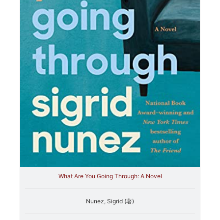
What Are You Going Through: A Novel
Nunez, Sigrid (著)