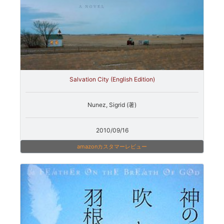
Salvation City (English Edition)
Nunez, Sigrid (著)
2010/09/16
amazonカスタマーレビュー