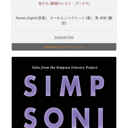
友だち (新潮クレスト・ブックス)
Nunez,Sigrid (原著)、ヌーネス,シーグリッド (著)、潔, 村松 (翻
訳)
2020/01/30
amazonカスタマーレビュー