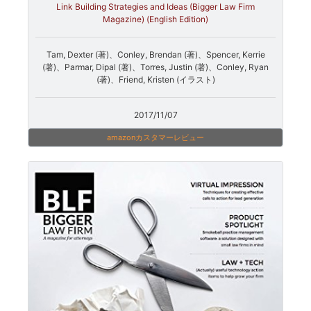
Link Building Strategies and Ideas (Bigger Law Firm
Magazine) (English Edition)
Tam, Dexter (著)、Conley, Brendan (著)、Spencer, Kerrie
(著)、Parmar, Dipal (著)、Torres, Justin (著)、Conley, Ryan
(著)、Friend, Kristen (イラスト)
2017/11/07
amazonカスタマーレビュー