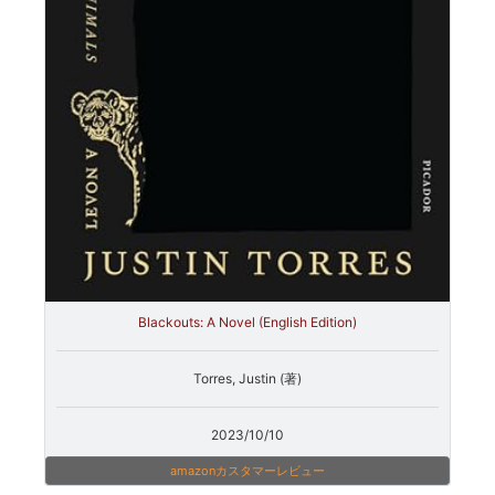
Blackouts: A Novel (English Edition)
Torres, Justin (著)
2023/10/10
amazonカスタマーレビュー