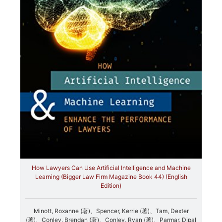
How Lawyers Can Use Artificial Intelligence and Machine
Learning (Bigger Law Firm Magazine Book 44) (English
Edition)
Minott, Roxanne (著)、Spencer, Kerrie (著)、Tam, Dexter
(著)、Conley, Brendan (著)、Conley, Ryan (著)、Parmar, Dipal