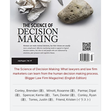
The Science of Decision Making: What lawyers and law firm
marketers can learn from the human decision making process.
(Bigger Law Firm Magazine) (English Edition)
Conley, Brendan (著)、Minott, Roxanne (著)、Parmar, Dipal
(著)、Spencer, Kerrie (著)、Tam, Dexter (著)、Conley, Ryan
(著)、Torres, Justin (著)、Friend, Kristen (イラスト)