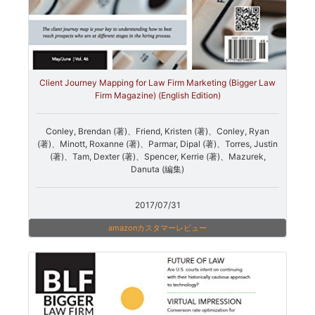
Client Journey Mapping for Law Firm Marketing (Bigger Law
Firm Magazine) (English Edition)
Conley, Brendan (著)、Friend, Kristen (著)、Conley, Ryan
(著)、Minott, Roxanne (著)、Parmar, Dipal (著)、Torres, Justin
(著)、Tam, Dexter (著)、Spencer, Kerrie (著)、Mazurek,
Danuta (編集)
2017/07/31
amazonカスタマーレビュー