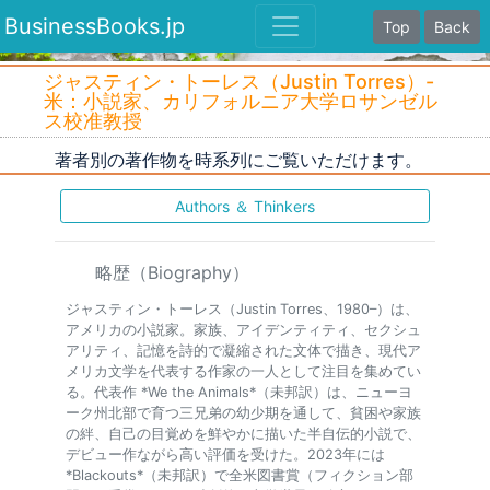
BusinessBooks.jp
Top
Back
ジャスティン・トーレス（Justin Torres）-
米：小説家、カリフォルニア大学ロサンゼル
ス校准教授
著者別の著作物を時系列にご覧いただけます。
Authors ＆ Thinkers
略歴（Biography）
ジャスティン・トーレス（Justin Torres、1980–）は、
アメリカの小説家。家族、アイデンティティ、セクシュ
アリティ、記憶を詩的で凝縮された文体で描き、現代ア
メリカ文学を代表する作家の一人として注目を集めてい
る。代表作 *We the Animals*（未邦訳）は、ニューヨ
ーク州北部で育つ三兄弟の幼少期を通して、貧困や家族
の絆、自己の目覚めを鮮やかに描いた半自伝的小説で、
デビュー作ながら高い評価を受けた。2023年には
*Blackouts*（未邦訳）で全米図書賞（フィクション部