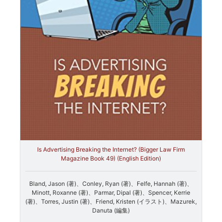
Is Advertising Breaking the Internet? (Bigger Law Firm
Magazine Book 49) (English Edition)
Bland, Jason (著)、Conley, Ryan (著)、Felfe, Hannah (著)、
Minott, Roxanne (著)、Parmar, Dipal (著)、Spencer, Kerrie
(著)、Torres, Justin (著)、Friend, Kristen (イラスト)、Mazurek,
Danuta (編集)