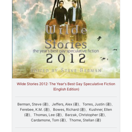
Wilde Stories 2012: The Year's Best Gay Speculative Fiction
(English Edition)
Berman, Steve (著)、Jeffers, Alex (著)、Torres, Justin (著)、
Ferebee, K.M. (著)、Bowes, Richard (著)、Kushner, Ellen
(著)、Thomas, Lee (著)、Barzak, Christopher (著)、
Cardamone, Tom (著)、Thorne, Stellan (著)