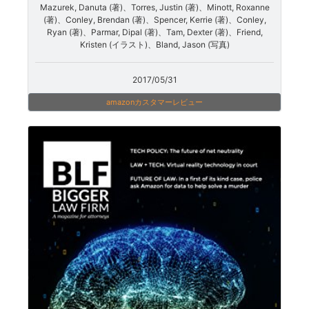
Mazurek, Danuta (著)、Torres, Justin (著)、Minott, Roxanne
(著)、Conley, Brendan (著)、Spencer, Kerrie (著)、Conley,
Ryan (著)、Parmar, Dipal (著)、Tam, Dexter (著)、Friend,
Kristen (イラスト)、Bland, Jason (写真)
2017/05/31
amazonカスタマーレビュー