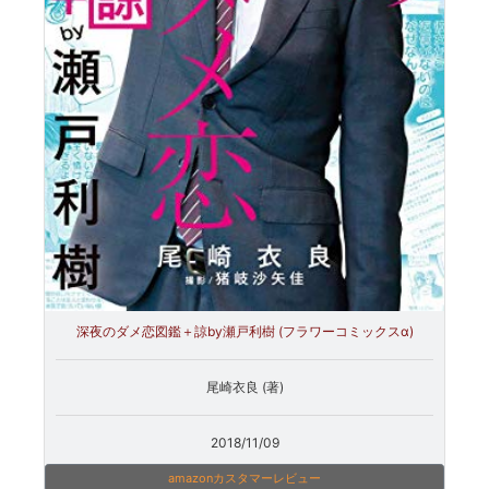
深夜のダメ恋図鑑＋諒by瀬戸利樹 (フラワーコミックスα)
尾崎衣良 (著)
2018/11/09
amazonカスタマーレビュー