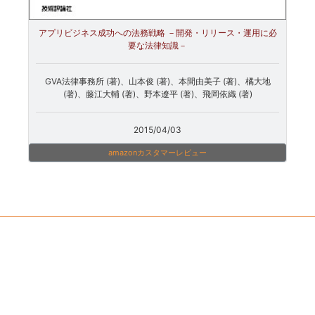
アプリビジネス成功への法務戦略 －開発・リリース・運用に必
要な法律知識－
GVA法律事務所 (著)、山本俊 (著)、本間由美子 (著)、橘大地
(著)、藤江大輔 (著)、野本遼平 (著)、飛岡依織 (著)
2015/04/03
amazonカスタマーレビュー