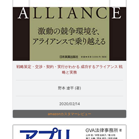
戦略策定・交渉・契約・実行がわかる 成功するアライアンス 戦
略と実務
野本 遼平 (著)
2020/02/14
amazonカスタマーレビュー