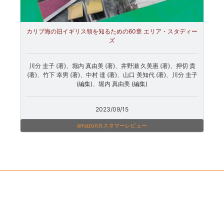
カリブ海の旧イギリス領を知るための60章 エリア・スタディー
ズ
川分 圭子 (著)、堀内 真由美 (著)、井野瀬 久美惠 (著)、押切 貴
(著)、竹下 幸男 (著)、中村 達 (著)、山口 美知代 (著)、川分 圭子
(編集)、堀内 真由美 (編集)
2023/09/15
amazonカスタマーレビュー