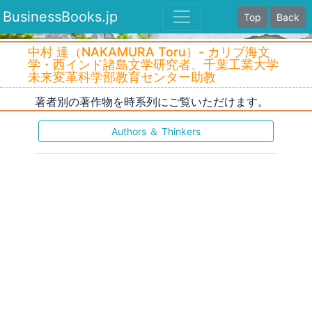
BusinessBooks.jp
Top
Back
中村 達（NAKAMURA Toru）- カリブ海文
学・西インド諸島文学研究者、千葉工業大学
未来変革科学部教育センター助教
著者別の著作物を時系列にご覧いただけます。
Authors ＆ Thinkers