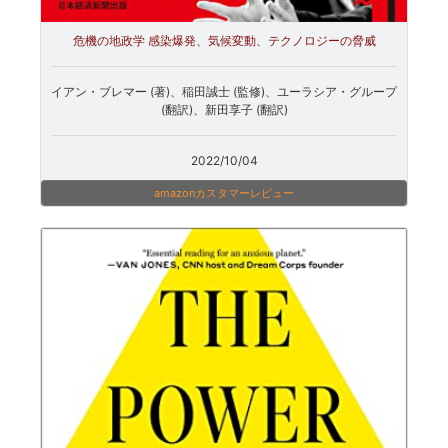
危機の地政学 感染爆発、気候変動、テクノロジーの脅威
イアン・ブレマー (著)、稲田誠士 (監修)、ユーラシア・グループ
(翻訳)、新田享子 (翻訳)
2022/10/04
amazonカスタマーレビュー