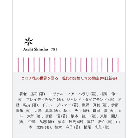
コロナ後の世界を語る 現代の知性たちの視線 (朝日新書)
養老 孟司 (著)、ユヴァル・ノア・ハラリ (著)、福岡 伸一
(著)、ブレイディみかこ (著)、ジャレド・ダイアモンド (著)、角
幡 唯介 (著)、イアン・ブレマー (著)、磯野 真穂 (著)、伊藤
隆敏 (著)、大澤 真幸 (著)、荻上 チキ (著)、鎌田 實 (著)、五
味 太郎 (著)、斎藤 環 (著)、坂本 龍一 (著)、東畑 開人
(著)、中島 岳志 (著)、藤原 辰史 (著)、藻谷 浩介 (著)、山
本 太郎 (著)、柚木 麻子 (著)、横尾 忠則 (著)