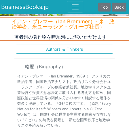
BusinessBooks.jp
Top
Back
イアン・ブレマー（Ian Bremmer）- 米：政
治学者、米ユーラシア・グループ社長）
著者別の著作物を時系列にご覧いただけます。
Authors ＆ Thinkers
略歴（Biography）
イアン・ブレマー（Ian Bremmer、1969–） アメリカの
政治学者、国際政治アナリスト。政治リスク分析会社ユ
ーラシア・グループの創業者兼社長。地政学リスクを企
業経営や投資の意思決定に取り入れる考え方を広め、国
際政治と世界経済の関係を分かりやすく解説する著作を
数多く発表している。『Gゼロ後の世界』（原題 "Every
Nation for Itself: Winners and Losers in a G-Zero
World"）は、国際社会に世界を主導する国家が存在しな
い「Gゼロ」の時代を提唱し、新たな国際秩序と地政学
リスクを読み解いている。