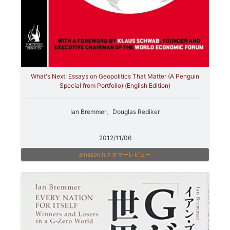
What's Next: Essays on Geopolitics That Matter (A Penguin
Special from Portfolio) (English Edition)
Ian Bremmer、Douglas Rediker
2012/11/06
amazonカスタマーレビュー