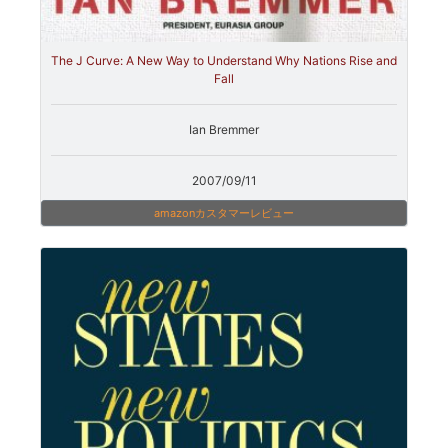
The J Curve: A New Way to Understand Why Nations Rise and
Fall
Ian Bremmer
2007/09/11
amazonカスタマーレビュー