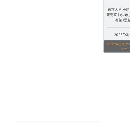
東京大学 松
研究室 (その他
有祐 (監修
2025/03/
amazonカス
ュー