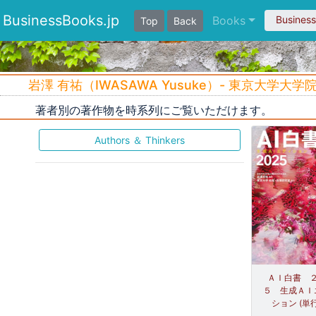
BusinessBooks.jp
Books
Busines
Top
Back
岩澤 有祐（IWASAWA Yusuke）- 東京大学
著者別の著作物を時系列にご覧いただけます。
Authors ＆ Thinkers
ＡＩ白書 
５ 生成ＡＩ
ション (単