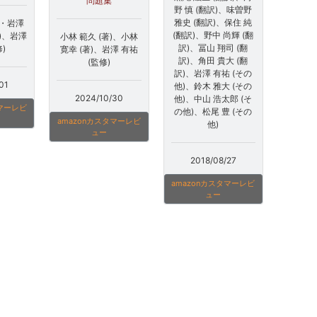
問題集
野 慎 (翻訳)、味曽野
雅史 (翻訳)、保住 純
尾・岩澤
(翻訳)、野中 尚輝 (翻
)、岩澤
小林 範久 (著)、小林
訳)、冨山 翔司 (翻
)
寛幸 (著)、岩澤 有祐
訳)、角田 貴大 (翻
(監修)
訳)、岩澤 有祐 (その
01
他)、鈴木 雅大 (その
2024/10/30
他)、中山 浩太郎 (そ
タマーレビ
の他)、松尾 豊 (その
amazonカスタマーレビ
他)
ュー
2018/08/27
amazonカスタマーレビ
ュー