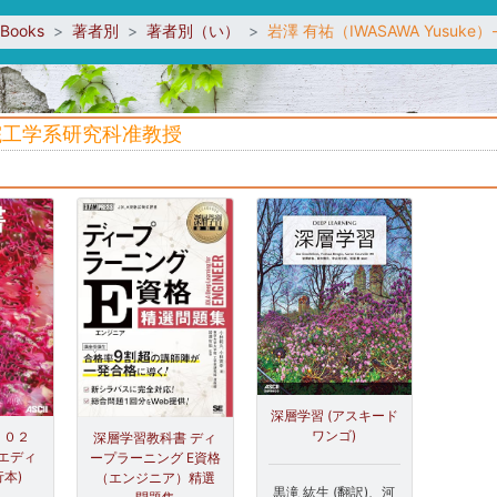
sBooks
著者別
著者別（い）
岩澤 有祐（IWASAWA Yusu
大学院工学系研究科准教授
深層学習 (アスキード
ワンゴ)
２０２
深層学習教科書 ディ
エディ
ープラーニング E資格
行本)
（エンジニア）精選
黒滝 紘生 (翻訳)、河