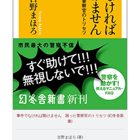
事件でなければ動けません 困った警察官のトリセツ (幻冬舎新
書)
古野まほろ (著)