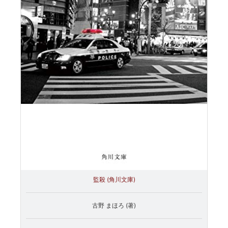
監殺 (角川文庫)
古野 まほろ (著)