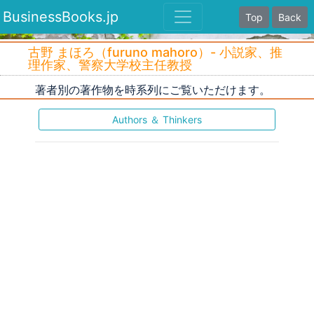
BusinessBooks.jp
Top
Back
古野 まほろ（furuno mahoro）- 小説家、推
理作家、警察大学校主任教授
著者別の著作物を時系列にご覧いただけます。
Authors ＆ Thinkers