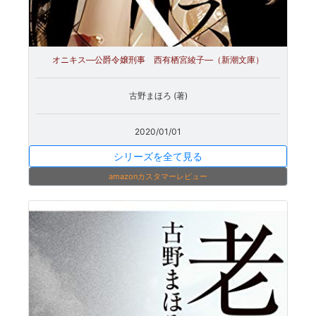
オニキス―公爵令嬢刑事 西有栖宮綾子―（新潮文庫）
古野まほろ (著)
2020/01/01
シリーズを全て見る
amazonカスタマーレビュー