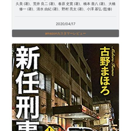
久美 (著)、荒井 良二 (著)、春原 史寛 (著)、橋本 善八 (著)、大橋
修一 (著)、清水 由紀 (著)、野村 亮太 (著)、小澤 基弘 (監修)
2020/04/17
amazonカスタマーレビュー