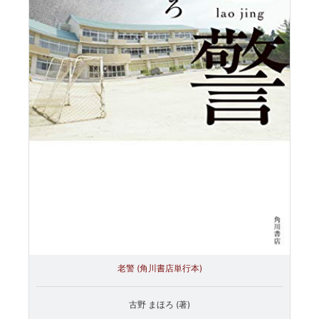
老警 (角川書店単行本)
古野 まほろ (著)