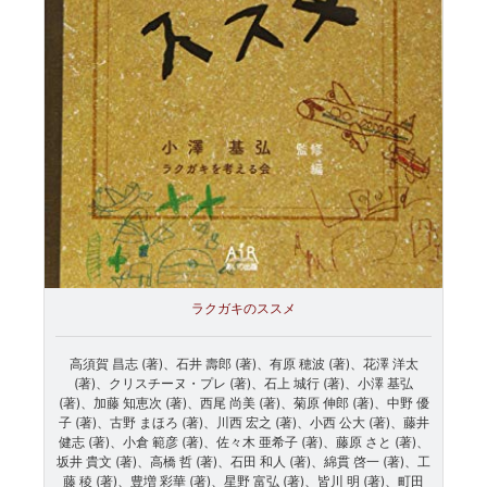
ラクガキのススメ
高須賀 昌志 (著)、石井 壽郎 (著)、有原 穂波 (著)、花澤 洋太
(著)、クリスチーヌ・プレ (著)、石上 城行 (著)、小澤 基弘
(著)、加藤 知恵次 (著)、西尾 尚美 (著)、菊原 伸郎 (著)、中野 優
子 (著)、古野 まほろ (著)、川西 宏之 (著)、小西 公大 (著)、藤井
健志 (著)、小倉 範彦 (著)、佐々木 亜希子 (著)、藤原 さと (著)、
坂井 貴文 (著)、高橋 哲 (著)、石田 和人 (著)、綿貫 啓一 (著)、工
藤 稜 (著)、豊増 彩華 (著)、星野 富弘 (著)、皆川 明 (著)、町田