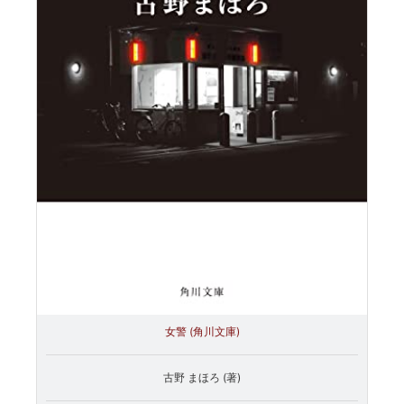
女警 (角川文庫)
古野 まほろ (著)