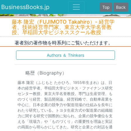
BusinessBooks.jp
Top
Back
藤本 隆宏（FUJIMOTO Takahiro）- 経営学
者、技術経営専門家、東京大学大学名誉教
授、早稲田大学ビジネススクール教授
著者別の著作物を時系列にご覧いただけます。
Authors ＆ Thinkers
略歴（Biography）
藤本 隆宏（ふじもと たかひろ、1955年生まれ）は、日
本の経営学者。早稲田大学ビジネス・ファイナンス研究
センター教授、東京大学名誉教授。専門は生産管理、も
のづくり経営、製品開発論、経営戦略で、自動車産業を
中心に、日本企業の競争力や製造現場の仕組みを長年に
わたり研究している。トヨタ生産方式や製造業の組織能
力に関する研究で国際的に知られ、企業の競争優位を支
える「現場力」や「ものづくり」の重要性を理論と実証
の両面から明らかにしてきた。研究と企業との対話を通