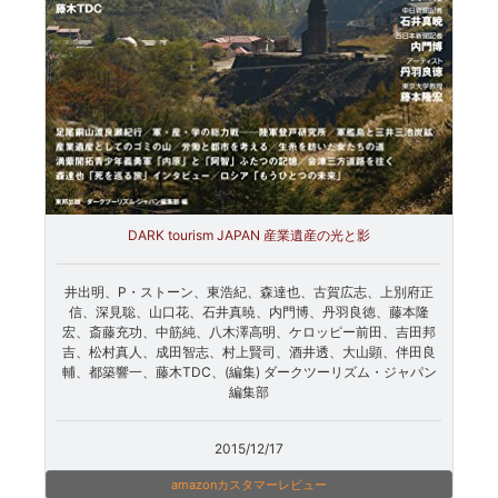
DARK tourism JAPAN 産業遺産の光と影
井出明、P・ストーン、東浩紀、森達也、古賀広志、上別府正
信、深見聡、山口花、石井真暁、内門博、丹羽良徳、藤本隆
宏、斎藤充功、中筋純、八木澤高明、ケロッピー前田、吉田邦
吉、松村真人、成田智志、村上賢司、酒井透、大山顕、伴田良
輔、都築響一、藤木TDC、(編集) ダークツーリズム・ジャパン
編集部
2015/12/17
amazonカスタマーレビュー