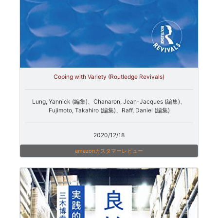
Coping with Variety (Routledge Revivals)
Lung, Yannick (編集)、Chanaron, Jean-Jacques (編集)、
Fujimoto, Takahiro (編集)、Raff, Daniel (編集)
2020/12/18
amazonカスタマーレビュー