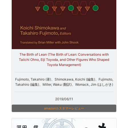
The Birth of Lean (The Birth of Lean: Conversations with
Taiichi Ohno, Eiji Toyoda, and Other Figures Who Shaped
Toyota Management)
Fujimoto, Takahiro (著)、Shimokawa, Koichi (編集)、Fujimoto,
Takahiro (編集)、Miller, Waku (翻訳)、Womack, Jim (はしがき)
2019/06/11
amazonカスタマーレビュー