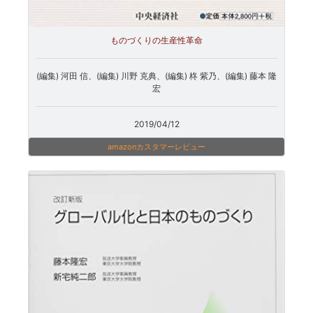
ものづくりの生産性革命
(編集) 河田 信、(編集) 川野 克典、(編集) 柊 紫乃、(編集) 藤本 隆
宏
2019/04/12
amazonカスタマーレビュー