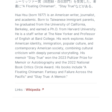
ューリッツァー賞（回想録・自伝部門）を受賞した。著
書に"A Floating Chinaman"、"Stay True"などがある。
Hua Hsu (born 1977) is an American writer, journalist,
and academic. Born to Taiwanese immigrant parents,
he graduated from the University of California,
Berkeley, and earned a Ph.D. from Harvard University.
He is a staff writer at The New Yorker and Professor
of English at Bard College. His work explores Asian
American identity, immigration, popular culture, and
contemporary American society, combining cultural
criticism with deeply personal storytelling. His
memoir "Stay True" won the 2023 Pulitzer Prize for
Memoir or Autobiography and the 2022 National
Book Critics Circle Award. His books include "A
Floating Chinaman: Fantasy and Failure Across the
Pacific" and "Stay True: A Memoir."
Links :
Wikipedia ↗