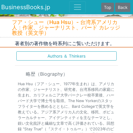
BusinessBooks.jp
Top
Back
フア・シュー（Hua Hsu）- 台湾系アメリカ
人：作家、ジャーナリスト、バード カレッジ
教授（英文学）
著者別の著作物を時系列にご覧いただけます。
Authors ＆ Thinkers
略歴（Biography）
Hua Hsu（フア・シュー、1977年生まれ）は、アメリカ
の作家、ジャーナリスト、研究者。台湾系移民の家庭に
生まれ、カリフォルニア大学バークレー校卒業後、ハー
バード大学で博士号を取得。The New Yorkerのスタッ
フライターを務めるとともに、Bard Collegeで英文学を
教えている。アジア系アメリカ人の文化、移民、ポピュ
ラーカルチャー、アイデンティティを主なテーマとし、
鋭い文化批評と繊細な文章で高く評価されている。回想
録 "Stay True"（『ステイ・トゥルー』）で2023年のピ