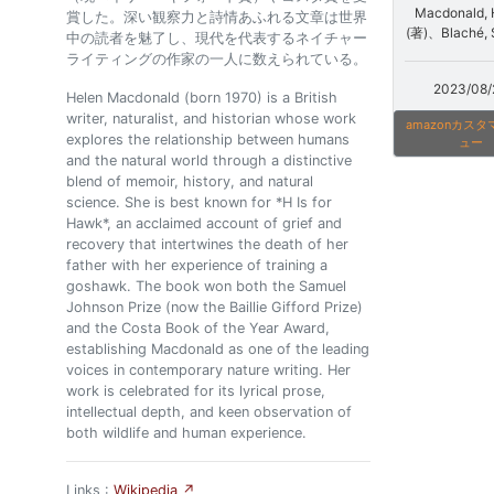
Macdonald, 
賞した。深い観察力と詩情あふれる文章は世界
(著)、Blaché, 
中の読者を魅了し、現代を代表するネイチャー
ライティングの作家の一人に数えられている。
2023/08/
Helen Macdonald (born 1970) is a British
writer, naturalist, and historian whose work
amazonカス
explores the relationship between humans
ュー
and the natural world through a distinctive
blend of memoir, history, and natural
science. She is best known for *H Is for
Hawk*, an acclaimed account of grief and
recovery that intertwines the death of her
father with her experience of training a
goshawk. The book won both the Samuel
Johnson Prize (now the Baillie Gifford Prize)
and the Costa Book of the Year Award,
establishing Macdonald as one of the leading
voices in contemporary nature writing. Her
work is celebrated for its lyrical prose,
intellectual depth, and keen observation of
both wildlife and human experience.
Links :
Wikipedia ↗