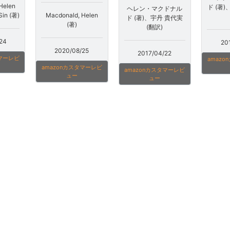
Helen
ド (著)
ヘレン・マクドナル
Macdonald, Helen
Sin (著)
ド (著)、宇丹 貴代実
(著)
(翻訳)
24
20
2020/08/25
2017/04/22
タマーレビ
amaz
amazonカスタマーレビ
amazonカスタマーレビ
ュー
ュー