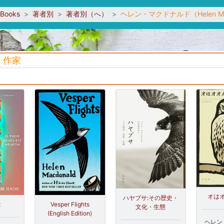
sBooks
著者別
著者別（へ）
ヘレン・マクドナルド（Helen Ma
英：作家
オは
ハヤブサ:その歴史・
Vesper Flights
t
文化・生態
(English Edition)
ヘレン