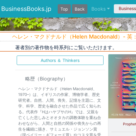
BusinessBooks.jp
Books
Busines
Top
Back
ヘレン・マクドナルド（Helen Macdonald）- 
著者別の著作物を時系列にご覧いただけます。
Authors ＆ Thinkers
略歴（Biography）
ヘレン・マクドナルド（Helen Macdonald、
1970–）は、イギリスの作家、博物学者、歴史
研究者。自然、人間、喪失、記憶を主題に、文
学、科学、歴史を融合させた作品で広く知られ
る。代表作『HはハヤブサのH』では、父親を
亡くした悲しみとオオタカの調教体験を重ね合
わせながら、人間と自然の関係や喪失からの再
Prophe
生を繊細に描き、サミュエル・ジョンソン賞
（現ベイリー・ギフォード賞）やコスタ賞を受