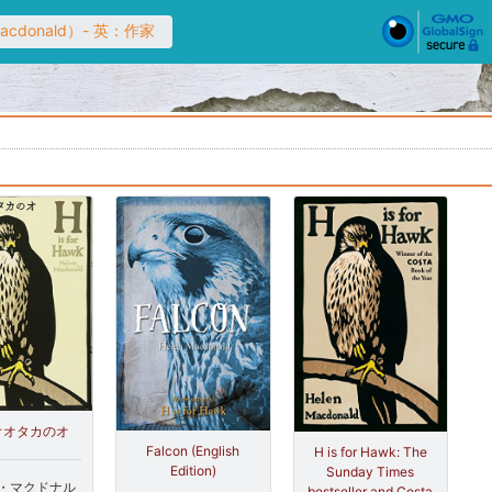
cdonald）- 英：作家
オオタカのオ
Falcon (English
H is for Hawk: The
Edition)
Sunday Times
・マクドナル
bestseller and Costa