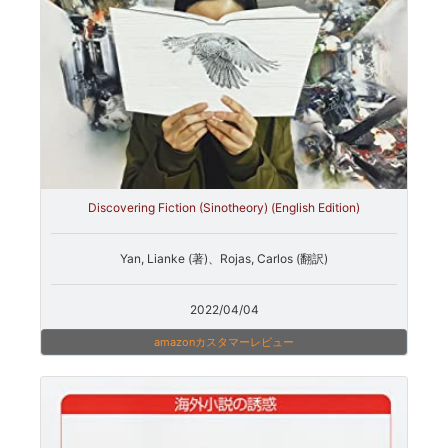
Discovering Fiction (Sinotheory) (English Edition)
Yan, Lianke (著)、Rojas, Carlos (翻訳)
2022/04/04
amazonカスタマーレビュー