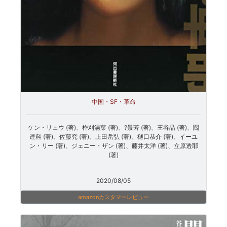
中国・SF・革命
ケン・リュウ (著)、柞刈湯葉 (著)、?景芳 (著)、王谷晶 (著)、閻
連科 (著)、佐藤究 (著)、上田岳弘 (著)、樋口恭介 (著)、イーユ
ン・リー (著)、ジェニー・ザン (著)、藤井太洋 (著)、立原透耶
(著)
2020/08/05
amazonカスタマーレビュー