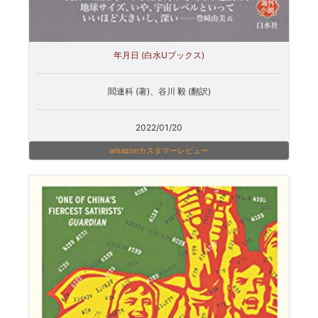
年月日 (白水Uブックス)
閻連科 (著)、谷川 毅 (翻訳)
2022/01/20
amazonカスタマーレビュー