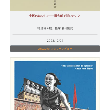
中国のはなし: ――田舎町で聞いたこと
閻 連科 (著)、飯塚 容 (翻訳)
2023/12/04
amazonカスタマーレビュー