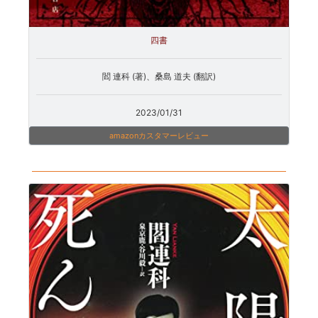
四書
閻 連科 (著)、桑島 道夫 (翻訳)
2023/01/31
amazonカスタマーレビュー