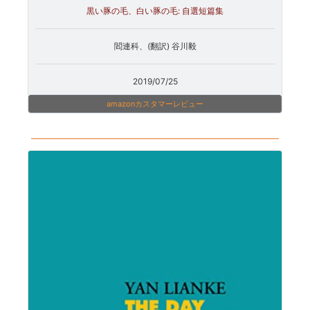
黒い豚の毛、白い豚の毛: 自選短篇集
閻連科、(翻訳) 谷川毅
2019/07/25
amazonカスタマーレビュー