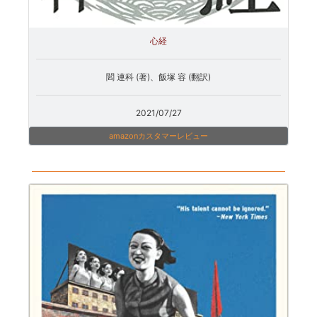
心経
閻 連科 (著)、飯塚 容 (翻訳)
2021/07/27
amazonカスタマーレビュー