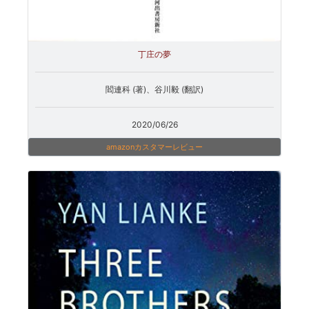
丁庄の夢
閻連科 (著)、谷川毅 (翻訳)
2020/06/26
amazonカスタマーレビュー