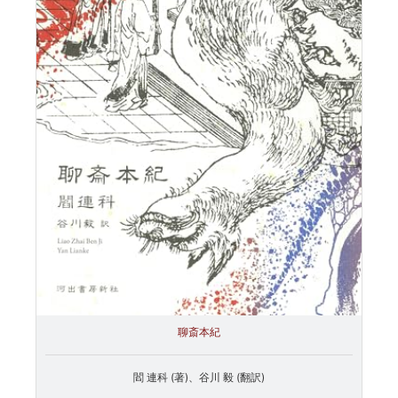
聊斎本紀
閻 連科 (著)、谷川 毅 (翻訳)