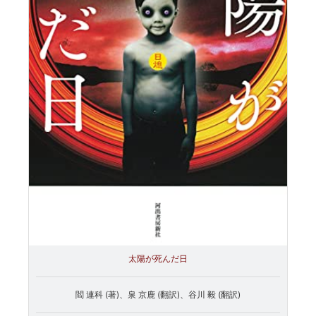
太陽が死んだ日
閻 連科 (著)、泉 京鹿 (翻訳)、谷川 毅 (翻訳)