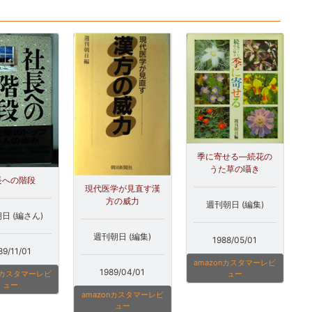
季に寄せる―続花の
うた草の囁き
長への階段
現代医学が見直す漢
方の威力
週刊朝日 (編集)
日 (編さん)
週刊朝日 (編集)
1988/05/01
89/11/01
amazonカスタマーレビ
1989/04/01
ュー
onカスタマーレビ
ュー
amazonカスタマーレビ
ュー