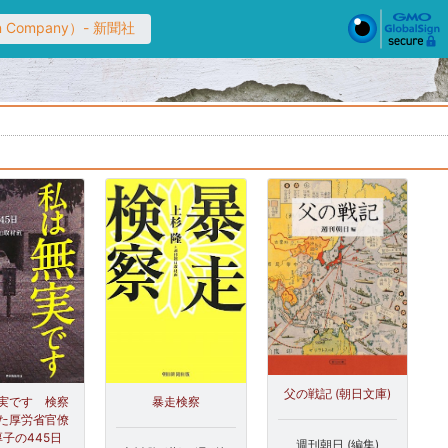
n Company）- 新聞社
父の戦記 (朝日文庫)
実です 検察
暴走検察
た厚労省官僚
子の445日
週刊朝日 (編集)