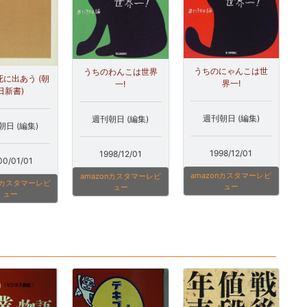
うちのにゃんこは世
うちのわんこは世界
に出あう (朝
界一!
一!
日新書)
週刊朝日 (編集)
週刊朝日 (編集)
朝日 (編集)
1998/12/01
1998/12/01
00/01/01
amazonカスタマーレビ
amazonカスタマーレビ
onカスタマーレビ
ュー
ュー
ュー