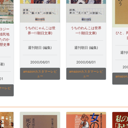
うちのにゃんこは世
うちのわんこは世界
ロジー
ひと、死
界一! (朝日文庫)
一! (朝日文庫)
植民地
たのか
う歴史事
週刊朝日 (編集)
週刊朝日 (編集)
週刊
2000/06/01
2000/06/01
著)
20
amazonカスタマーレビ
amazonカスタマーレビ
ュー
ュー
amaz
01
タマーレビ