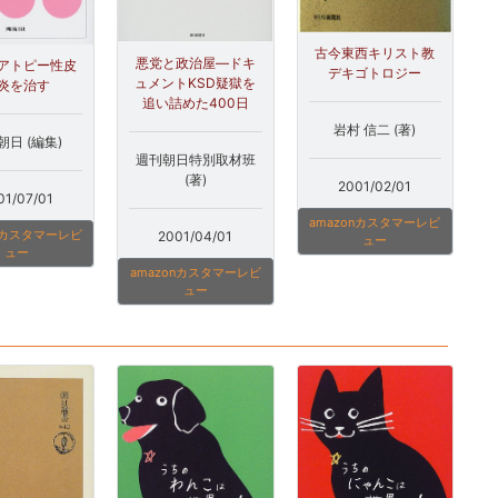
古今東西キリスト教
悪党と政治屋―ドキ
アトピー性皮
デキゴトロジー
ュメントKSD疑獄を
炎を治す
追い詰めた400日
岩村 信二 (著)
朝日 (編集)
週刊朝日特別取材班
(著)
2001/02/01
01/07/01
amazonカスタマーレビ
onカスタマーレビ
2001/04/01
ュー
ュー
amazonカスタマーレビ
ュー