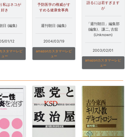
語るには若すぎます
予防医学の権威がす
り私はネコが
が
すめる健康食事典
好き
「週刊朝日」編集部
週刊朝日 (編集)
朝日 (編集)
(編集)、謙二, 古舘
(Unknown)
2004/03/19
05/01/12
2003/02/01
amazonカスタマーレビ
onカスタマーレビ
ュー
ュー
amazonカスタマーレビ
ュー