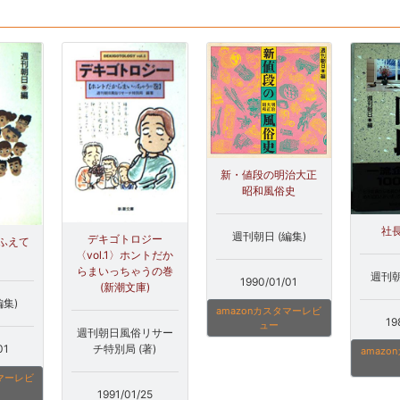
新・値段の明治大正
昭和風俗史
社
週刊朝日 (編集)
デキゴトロジー
ふえて
〈vol.1〉ホントだか
らまいっちゃうの巻
週刊朝
1990/01/01
(新潮文庫)
編集)
amazonカスタマーレビ
19
ュー
週刊朝日風俗リサー
01
チ特別局 (著)
amaz
タマーレビ
1991/01/25