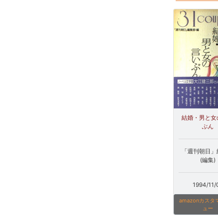
結婚・男と女
ぶん
「週刊朝日」
(編集)
1994/11/
amazonカス
ュー