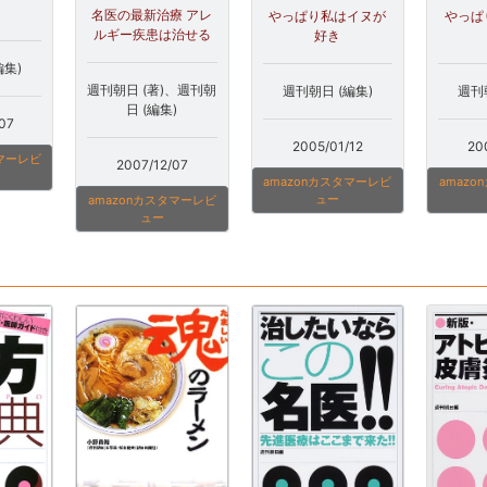
。
名医の最新治療 アレ
やっぱ
やっぱり私はイヌが
ルギー疾患は治せる
好き
編集)
週刊朝日 (著)、週刊朝
週刊
週刊朝日 (編集)
日 (編集)
07
20
2005/01/12
タマーレビ
2007/12/07
amaz
amazonカスタマーレビ
ュー
amazonカスタマーレビ
ュー