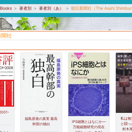
sBooks
著者別
著者別（あ）
朝日新聞社（The Asahi Shimbu
 新聞社
001-
私は無
福島原発の真実 最高
iPS細胞とはなにか―
と闘っ
幹部の独白
万能細胞研究の現在
村木厚