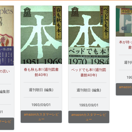
本が待っ
書
週刊
春も秋も本! (週刊図書
ベッドでも本! (週刊図
の言い
館40年)
書館40年)
19
amaz
週刊朝日 (編集)
週刊朝日 (編集)
編集部
1993/09/01
1993/09/01
01
amazonカスタマーレビ
amazonカスタマーレビ
ュー
ュー
タマーレビ