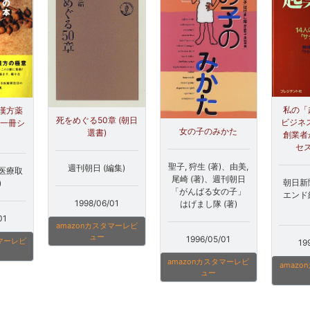
私の「
漢方薬
死をめぐる50章 (朝日
ビジネス
と一冊シ
女の子のみかた
選書)
創業者
セ
聖子, 狩生 (著)、由美,
週刊朝日 (編集)
医療取
尾崎 (著)、週刊朝日
朝日新
)
「がんばる女の子」
エンド
1998/06/01
はげまし隊 (著)
01
amazonカスタマーレビ
ュー
1996/05/01
タマーレビ
19
amazonカスタマーレビ
amaz
ュー