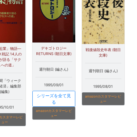
デキゴトロジー
起業」物語―
戦後値段史年表 (朝日
RETURNS (朝日文庫)
戦記 14人の
文庫)
が語る「サク
スへの道」
週刊朝日 (編さん)
週刊朝日 (編さん)
聞「ウィーク
1995/09/01
経済」編集部
1995/08/01
(編集)
シリーズを全て見
amazonカスタマーレビ
ュー
る
95/10/01
amazonカスタマーレビ
ュー
onカスタマーレビ
ュー