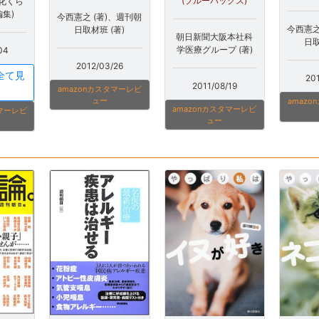
(ブルーバックス)
化くら
編集)
今西憲之 (著)、週刊朝
今西憲之
日取材班 (著)
朝日新聞大阪本社科
日取
学医療グループ (著)
04
2012/03/26
全て見
20
2011/08/19
amazonカスタマーレビ
ュー
amaz
amazonカスタマーレビ
タマーレビ
ュー