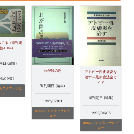
てる! (週刊図
館40年)
朝日 (編集)
わが師の恩
アトピー性皮膚炎を
治す―最新療法全ガ
93/09/01
イド
週刊朝日 (編集)
onカスタマーレビ
ュー
週刊朝日 (編集)
1992/07/01
amazonカスタマーレビ
1992/06/05
ュー
amazonカスタマーレビ
ュー