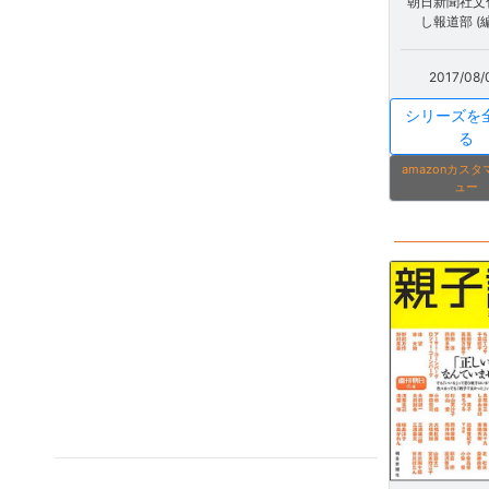
朝日新聞社文
し報道部 (
2017/08/
シリーズを
る
amazonカス
ュー