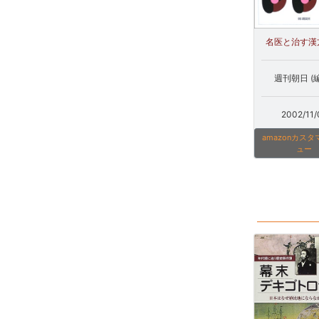
名医と治す漢
週刊朝日 (
2002/11/
amazonカス
ュー