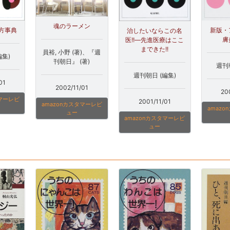
魂のラーメン
新版・
方事典
治したいならこの名
膚
医!!―先進医療はここ
まできた!!
員裕, 小野 (著)、『週
編集)
刊朝日』 (著)
週刊
週刊朝日 (編集)
01
2002/11/01
20
タマーレビ
2001/11/01
amazonカスタマーレビ
amaz
ュー
amazonカスタマーレビ
ュー