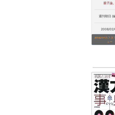
親子論
週刊朝日 (
2008/02/
amazonカス
ュー