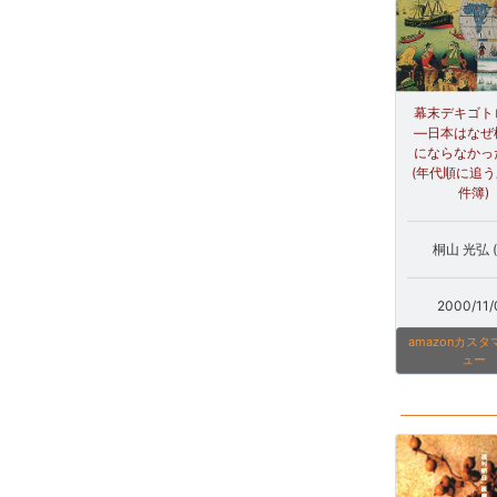
幕末デキゴト
―日本はなぜ
にならなかっ
(年代順に追
件簿)
桐山 光弘 (
2000/11/
amazonカス
ュー