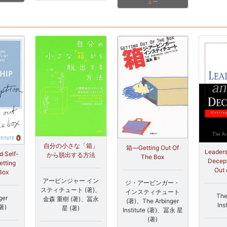
ュー
自分の小さな「箱」
箱―Getting Out Of
Leaders
d Self-
から脱出する方法
The Box
Decept
etting
Out 
 Box
アービンジャー イン
ジ・アービンガー・
スティチュート (著)、
インスティチュート
The
ger
金森 重樹 (著)、冨永
(著)、The Arbinger
Ins
(著)
星 (著)
Institute (著)、冨永 星
(著)