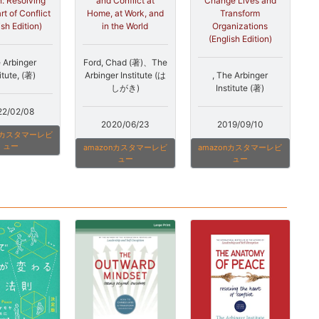
Change Lives and
n: Resolving
and Conflict at
Transform
rt of Conflict
Home, at Work, and
Organizations
ish Edition)
in the World
(English Edition)
 Arbinger
Ford, Chad (著)、The
, The Arbinger
itute, (著)
Arbinger Institute (は
Institute (著)
しがき)
22/02/08
2019/09/10
2020/06/23
onカスタマーレビ
ュー
amazonカスタマーレビ
amazonカスタマーレビ
ュー
ュー