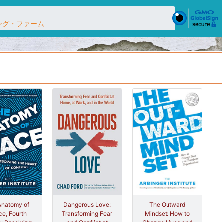
ティング・ファーム
The Outward
Anatomy of
Dangerous Love:
Mindset: How to
e, Fourth
Transforming Fear