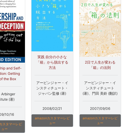
実践 自分の小さな
2日で人生が変わる
「箱」から脱出する
「箱」の法則
方法
hip and Self-
ion: Getting
of the Box
アービンジャー・イ
アービンジャー・イ
ンスティチュート
ンスティチュート・
(著)、門田 美鈴 (翻訳)
ジャパン監修 (著)
 Arbinger
titute (著)
2007/09/06
2008/02/21
09/10/16
amazonカスタマーレビ
amazonカスタマーレビ
ュー
ュー
onカスタマーレビ
ュー