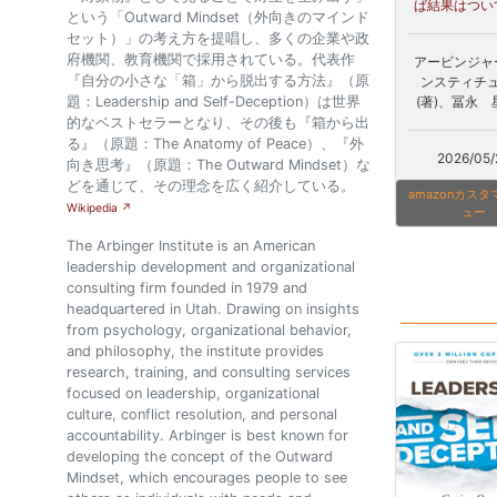
ば結果はつい
という「Outward Mindset（外向きのマインド
セット）」の考え方を提唱し、多くの企業や政
府機関、教育機関で採用されている。代表作
アービンジャ
『自分の小さな「箱」から脱出する方法』（原
ンスティチ
題：Leadership and Self-Deception）は世界
(著)、冨永 星
的なベストセラーとなり、その後も『箱から出
る』（原題：The Anatomy of Peace）、『外
2026/05/
向き思考』（原題：The Outward Mindset）な
どを通じて、その理念を広く紹介している。
amazonカス
Wikipedia ↗
ュー
The Arbinger Institute is an American
leadership development and organizational
consulting firm founded in 1979 and
headquartered in Utah. Drawing on insights
from psychology, organizational behavior,
and philosophy, the institute provides
research, training, and consulting services
focused on leadership, organizational
culture, conflict resolution, and personal
accountability. Arbinger is best known for
developing the concept of the Outward
Mindset, which encourages people to see