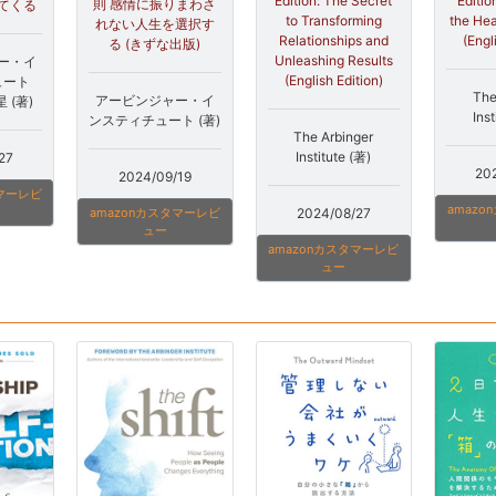
Edition: The Secret
Editio
則 感情に振りまわさ
てくる
to Transforming
the Hea
れない人生を選択す
Relationships and
(Engl
る (きずな出版)
Unleashing Results
ー・イ
(English Edition)
ュート
The
アービンジャー・イ
 (著)
Inst
ンスティチュート (著)
The Arbinger
Institute (著)
27
20
2024/09/19
タマーレビ
amaz
amazonカスタマーレビ
2024/08/27
ュー
amazonカスタマーレビ
ュー