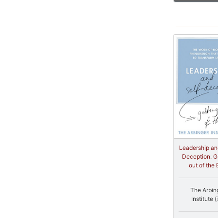
Leadership an
Deception: G
out of the
The Arbin
Institute 