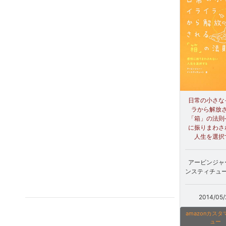
日常の小さな
ラから解放
「箱」の法則
に振りまわさ
人生を選択
アービンジャ
ンスティチュート
2014/05/
amazonカス
ュー