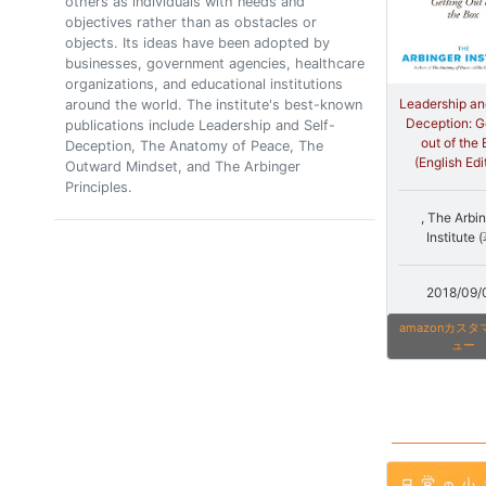
others as individuals with needs and
objectives rather than as obstacles or
objects. Its ideas have been adopted by
businesses, government agencies, healthcare
organizations, and educational institutions
Leadership an
around the world. The institute's best-known
Deception: G
publications include Leadership and Self-
out of the
Deception, The Anatomy of Peace, The
(English Edi
Outward Mindset, and The Arbinger
Principles.
, The Arbi
Institute 
2018/09/
amazonカス
ュー