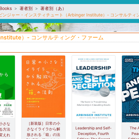
sBooks
著者別
著者別（あ）
ンジャー・インスティチュート（Arbinger Institute）- コンサル
nstitute）- コンサルティング・ファーム
［新装版］日常の小
小さな
Leadership and Self-
The 
さなイライラから解
る方法
Deception, Fourth
Peac
放される「箱」の法
変えれ