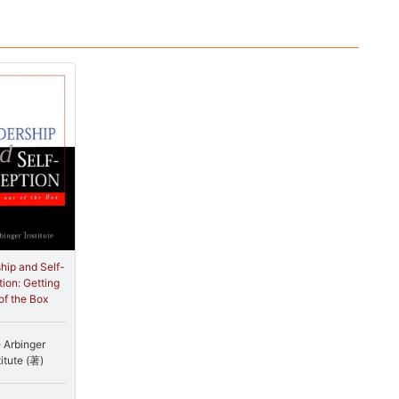
hip and Self-
ion: Getting
of the Box
 Arbinger
titute (著)