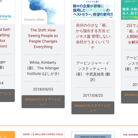
自分の小さな「箱」
2日で
d Self-
The Shift: How
から脱出する方法 ビ
「箱」
etting
Seeing People as
ジネス篇 管理しない
人間関
 Box
People Changes
会社がうまくいくワ
を解
tion)
Everything
ケ
アービ
nger
White, Kimberly
アービンジャー・イ
ンス
(著)
(著)、The Arbinger
ンスティチュート
(著)、
Institute (はしがき)
(著)、中西真雄美 (翻
訳)
04
20
2018/06/05
タマーレビ
amaz
2017/08/25
amazonカスタマーレビ
ュー
amazonカスタマーレビ
ュー