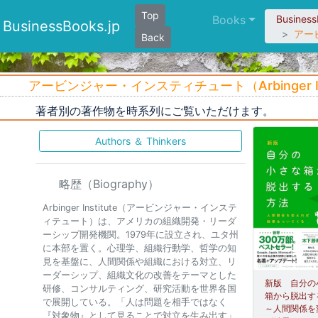
Top
Books
Busines
BusinessBooks.jp
アービ
Back
アービンジャー・インスティチュート（Arbinger I
著者別の著作物を時系列にご覧いただけます。
Authors ＆ Thinkers
略歴（Biography）
Arbinger Institute（アービンジャー・インステ
ィテュート）は、アメリカの組織開発・リーダ
ーシップ開発機関。1979年に設立され、ユタ州
に本部を置く。心理学、組織行動学、哲学の知
見を基盤に、人間関係や組織における対立、リ
ーダーシップ、組織文化の改善をテーマとした
新版 自分の
研修、コンサルティング、研究活動を世界各国
箱から脱出す
で展開している。「人は問題を相手ではなく
～人間関係を
『対象物』として見ることで対立を生み出す」