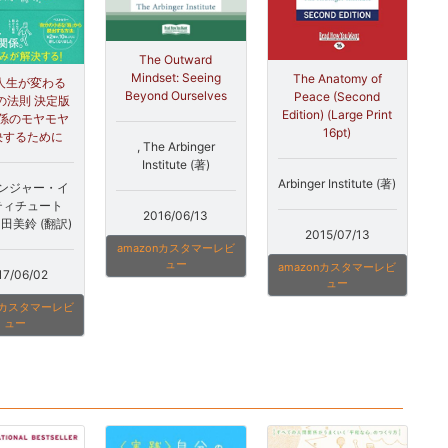
The Outward
Mindset: Seeing
The Anatomy of
人生が変わる
Beyond Ourselves
Peace (Second
の法則 決定版
Edition) (Large Print
係のモヤモヤ
16pt)
決するために
, The Arbinger
Institute (著)
Arbinger Institute (著)
ンジャー・イ
ティチュート
2016/06/13
門田美鈴 (翻訳)
2015/07/13
amazonカスタマーレビ
ュー
amazonカスタマーレビ
17/06/02
ュー
onカスタマーレビ
ュー