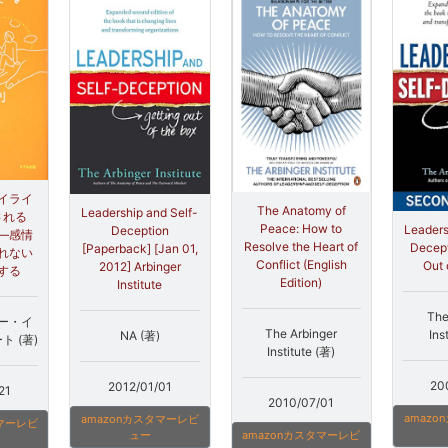
イライ
The Anatomy of
Leadership and Self-
される
Peace: How to
Leaders
Deception
―感情
Resolve the Heart of
Decept
[Paperback] [Jan 01,
れない
Conflict (English
Out 
2012] Arbinger
する
Edition)
Institute
The
ー・イ
The Arbinger
Ins
NA (著)
 (著)
Institute (著)
20
2012/01/01
21
2010/07/01
amaz
amazonカスタマーレビ
タマーレビ
ュー
amazonカスタマーレビ