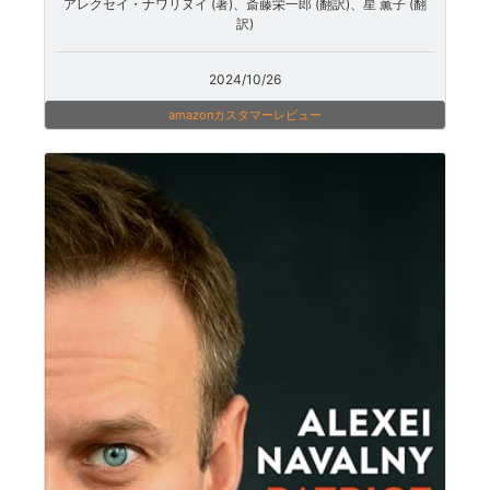
アレクセイ・ナワリヌイ (著)、斎藤栄一郎 (翻訳)、星 薫子 (翻
訳)
2024/10/26
amazonカスタマーレビュー