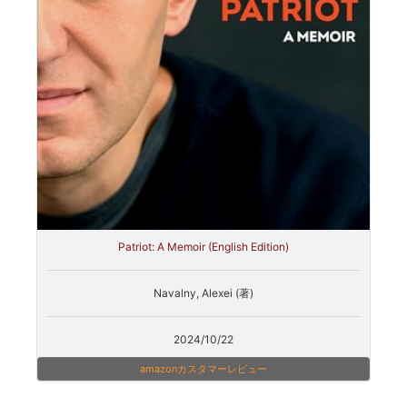
Patriot: A Memoir (English Edition)
Navalny, Alexei (著)
2024/10/22
amazonカスタマーレビュー