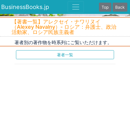
BusinessBooks.jp
Top
Back
【著書一覧】アレクセイ・ナワリヌイ
（Alexey Navalny）- ロシア：弁護士、政治
活動家、ロシア民族主義者
著者別の著作物を時系列にご覧いただけます。
著者一覧