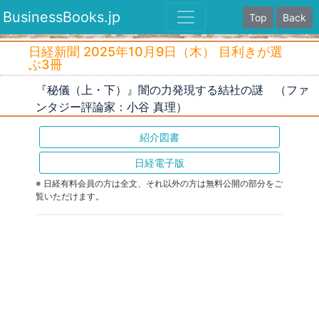
BusinessBooks.jp
Top
Back
日経新聞 2025年10月9日（木） 目利きが選
ぶ3冊
『秘儀（上・下）』闇の力発現する結社の謎 （ファ
ンタジー評論家：小谷 真理）
紹介図書
日経電子版
※ 日経有料会員の方は全文、それ以外の方は無料公開の部分をご
覧いただけます。