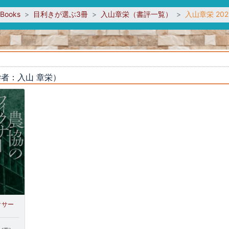
sBooks
目利きが選ぶ3冊
入山章栄（書評一覧）
入山章栄 20
者：入山 章栄）
クサー