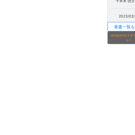
千本木 啓文 
2023/02/
著書一覧を
amazonカス
ュー