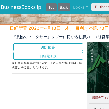
BusinessBooks.jp
Books
Busines
Top
Back
日経新聞 2023年4月13日（木） 目利きが選ぶ3冊
『農協のフィクサー』タブーに切り込む胆力 （経営学
紹介図書
日経電子版
※ 日経有料会員の方は全文、それ以外の方は無料公開
の部分をご覧いただけます。
農協のフィ