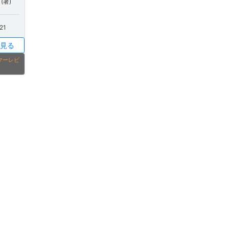
(著)
21
見る
タマーレビ