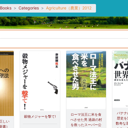
sBooks
Categories
Agriculture（農業）2012
。
バナナ
ローマ法王に米を食
穀物メジャーを撃て!
歴史を
べさせた男 過疎の村
正しい
数奇な運
を救ったスーパー公
新書）