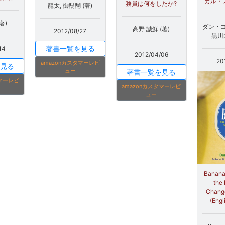
カル・
務員は何をしたか?
龍太, 御醍醐 (著)
著)
ダン・コ
高野 誠鮮 (著)
2012/08/27
黒川
著書一覧を見る
14
2012/04/06
20
amazonカスタマーレビ
見る
ュー
著書一覧を見る
タマーレビ
amazonカスタマーレビ
ュー
Banana:
the 
Change
(Engl