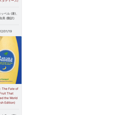
スタディーズ)
ッペル (著)、
由美 (翻訳)
12/01/19
 The Fate of
Fruit That
d the World
ish Edition)