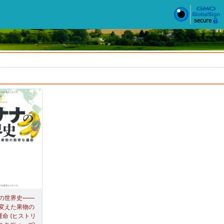
の世界史――
変えた果物の
命 (ヒストリ