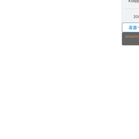
Koepp
20
著書
amaz