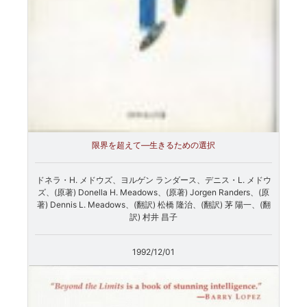
限界を超えて―生きるための選択
ドネラ・H. メドウズ、ヨルゲン ランダース、デニス・L. メドウ
ズ、(原著) Donella H. Meadows、(原著) Jorgen Randers、(原
著) Dennis L. Meadows、(翻訳) 松橋 隆治、(翻訳) 茅 陽一、(翻
訳) 村井 昌子
1992/12/01