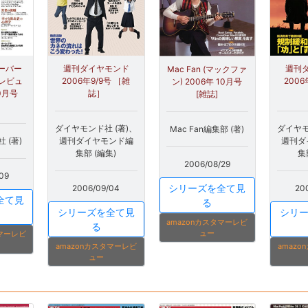
ハーバー
週刊ダイヤモンド
週刊
Mac Fan (マックファ
･レビュ
2006年9/9号 ［雑
2006
ン) 2006年 10月号
10月号
誌］
[雑誌]
］
ダイヤモンド社 (著)、
ダイヤモ
Mac Fan編集部 (著)
 (著)
週刊ダイヤモンド編
週刊ダ
集部 (編集)
集
2006/08/29
09
シリーズを全て見
2006/09/04
20
全て見
る
シリーズを全て見
シリ
amazonカスタマーレビ
る
ュー
タマーレビ
amazonカスタマーレビ
amaz
ュー