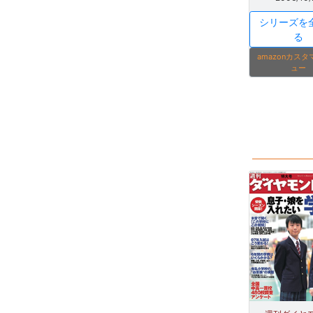
シリーズを
る
amazonカス
ュー