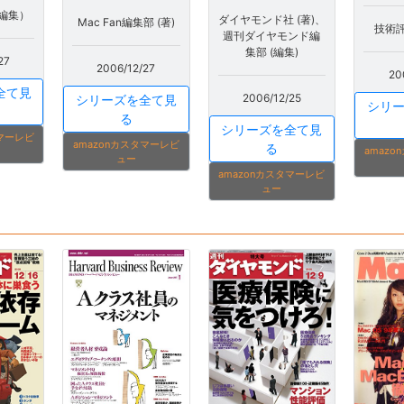
編集）
ダイヤモンド社 (著)、
Mac Fan編集部 (著)
技術評
週刊ダイヤモンド編
集部 (編集)
27
2006/12/27
20
全て見
2006/12/25
シリーズを全て見
シリ
る
シリーズを全て見
タマーレビ
amazonカスタマーレビ
る
amaz
ュー
amazonカスタマーレビ
ュー