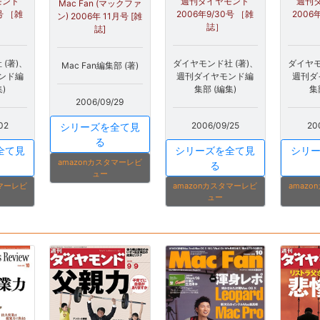
モンド
週刊ダイヤモンド
週刊
Mac Fan (マックファ
号 ［雑
2006年9/30号 ［雑
2006
ン) 2006年 11月号 [雑
誌］
誌]
(著)、
ダイヤモンド社 (著)、
ダイヤモ
Mac Fan編集部 (著)
ンド編
週刊ダイヤモンド編
週刊ダ
)
集部 (編集)
集
2006/09/29
02
2006/09/25
20
シリーズを全て見
る
全て見
シリーズを全て見
シリ
amazonカスタマーレビ
る
ュー
タマーレビ
amazonカスタマーレビ
amaz
ュー