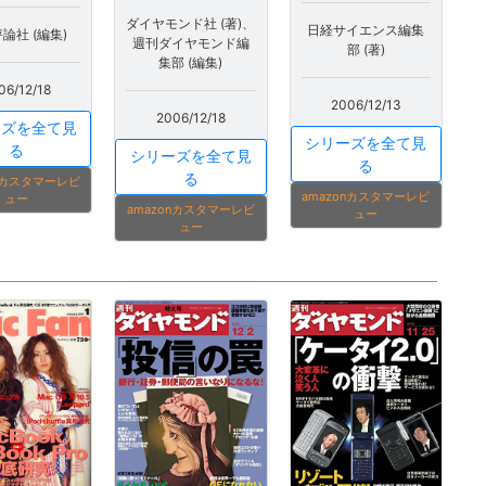
ダイヤモンド社 (著)、
日経サイエンス編集
論社 (編集)
週刊ダイヤモンド編
部 (著)
集部 (編集)
06/12/18
2006/12/13
2006/12/18
ーズを全て見
シリーズを全て見
る
シリーズを全て見
る
る
onカスタマーレビ
amazonカスタマーレビ
ュー
amazonカスタマーレビ
ュー
ュー