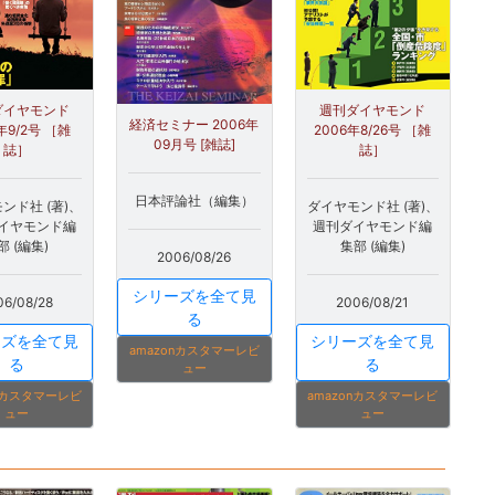
ダイヤモンド
週刊ダイヤモンド
経済セミナー 2006年
年9/2号 ［雑
2006年8/26号 ［雑
09月号 [雑誌]
誌］
誌］
日本評論社（編集）
ンド社 (著)、
ダイヤモンド社 (著)、
イヤモンド編
週刊ダイヤモンド編
部 (編集)
集部 (編集)
2006/08/26
シリーズを全て見
06/08/28
2006/08/21
る
ーズを全て見
シリーズを全て見
amazonカスタマーレビ
る
る
ュー
onカスタマーレビ
amazonカスタマーレビ
ュー
ュー