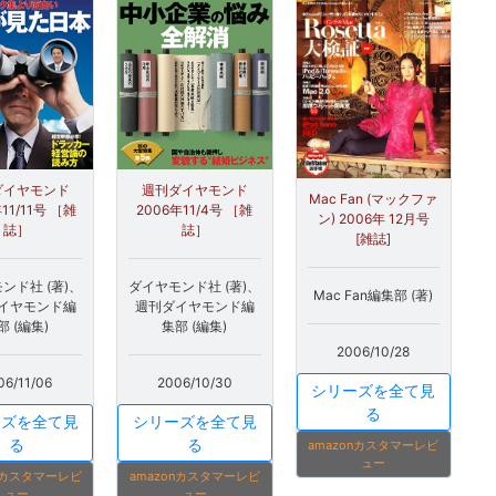
ダイヤモンド
週刊ダイヤモンド
Mac Fan (マックファ
11/11号 ［雑
2006年11/4号 ［雑
ン) 2006年 12月号
誌］
誌］
[雑誌]
ンド社 (著)、
ダイヤモンド社 (著)、
Mac Fan編集部 (著)
イヤモンド編
週刊ダイヤモンド編
部 (編集)
集部 (編集)
2006/10/28
06/11/06
2006/10/30
シリーズを全て見
る
ーズを全て見
シリーズを全て見
る
る
amazonカスタマーレビ
ュー
onカスタマーレビ
amazonカスタマーレビ
ュー
ュー