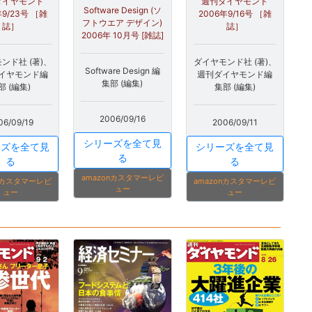
ダイヤモンド
週刊ダイヤモンド
Software Design (ソ
年9/23号 ［雑
2006年9/16号 ［雑
フトウエア デザイン)
誌］
誌］
2006年 10月号 [雑誌]
ンド社 (著)、
ダイヤモンド社 (著)、
Software Design 編
イヤモンド編
週刊ダイヤモンド編
集部 (編集)
部 (編集)
集部 (編集)
2006/09/16
06/09/19
2006/09/11
シリーズを全て見
ーズを全て見
シリーズを全て見
る
る
る
amazonカスタマーレビ
onカスタマーレビ
amazonカスタマーレビ
ュー
ュー
ュー