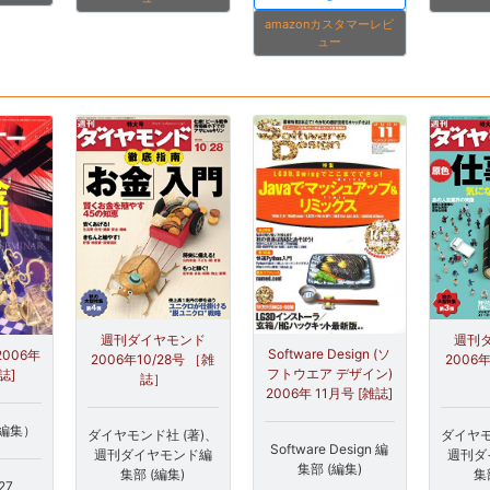
amazonカスタマーレビ
ュー
週刊ダイヤモンド
週刊
Software Design (ソ
006年
2006年10/28号 ［雑
2006年
フトウエア デザイン)
誌]
誌］
2006年 11月号 [雑誌]
編集）
ダイヤモンド社 (著)、
ダイヤモ
Software Design 編
週刊ダイヤモンド編
週刊ダ
集部 (編集)
集部 (編集)
集
27