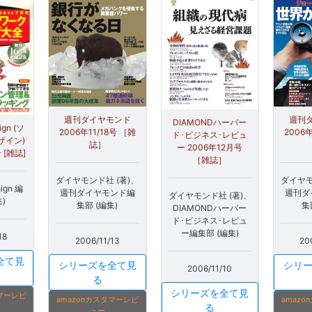
週刊ダイヤモンド
週刊
DIAMONDハーバー
ign (ソ
2006年11/18号 ［雑
2006年
ド･ビジネス･レビュ
ザイン)
誌］
ー 2006年12月号
 [雑誌]
［雑誌］
ダイヤモンド社 (著)、
ダイヤモ
sign 編
週刊ダイヤモンド編
週刊ダ
ダイヤモンド社 (著)、
)
集部 (編集)
集
DIAMONDハーバー
ド･ビジネス･レビュ
ー編集部 (編集)
18
2006/11/13
20
全て見
シリーズを全て見
シリ
2006/11/10
る
シリーズを全て見
タマーレビ
amazonカスタマーレビ
amaz
る
ュー