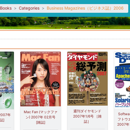
sBooks
Categories
Business Magazines（ビジネス誌）2006
。
週刊ダイヤモンド
Mac Fan (マックファ
Softwa
007年
2007年1/6号 ［雑
ン) 2007年 02月号
フトウエ
誌]
誌］
[雑誌]
2007年