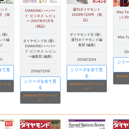
モンド
週刊ダイヤモンド
DIAMONDハーバー
Mac F
6号 ［雑
2006年12/9号 ［雑
ド･ビジネス･レビュ
ン) 2
誌］
ー 2007年01月号
［雑誌］
(著)、
ダイヤモンド社 (著)、
Mac F
ンド編
週刊ダイヤモンド編
ダイヤモンド社 (著)、
)
集部 (編集)
DIAMONDハーバー
ド･ビジネス･レビュ
20
ー編集部 (編集)
11
2006/12/04
シリ
全て見
シリーズを全て見
2006/12/09
る
amaz
シリーズを全て見
タマーレビ
amazonカスタマーレビ
る
ュー
amazonカスタマーレビ
ュー