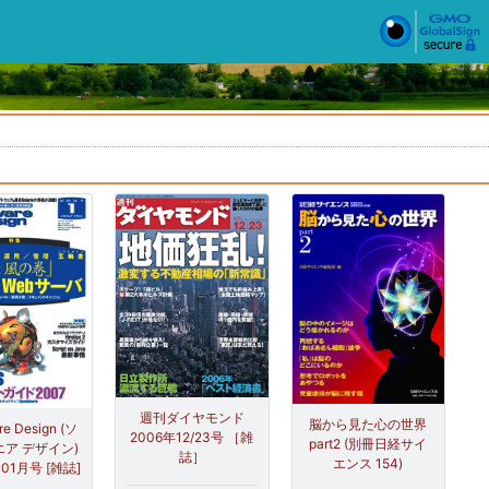
週刊ダイヤモンド
脳から見た心の世界
re Design (ソ
2006年12/23号 ［雑
part2 (別冊日経サイ
ア デザイン)
誌］
エンス 154)
 01月号 [雑誌]