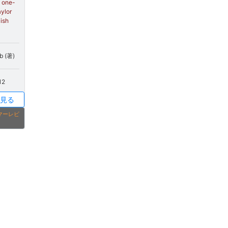
e one-
ylor
lish
ob (著)
12
見る
タマーレビ