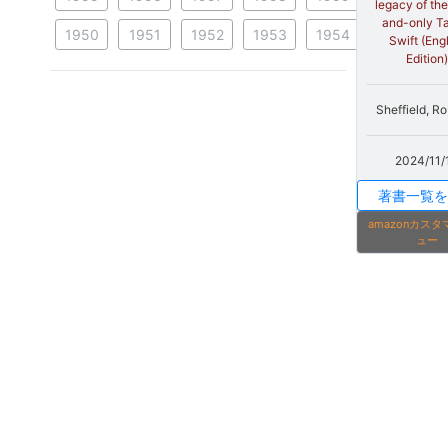
legacy of th
and-only Ta
1950
1951
1952
1953
1954
Swift (Eng
Edition)
Sheffield, R
2024/11/
著書一覧を
amazonカス
ュー