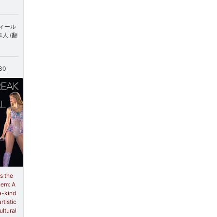
？
ィール
隼人 (翻
30
s the
hem: A
a-kind
rtistic
ultural