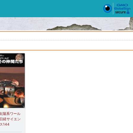
太陽系ワール
冊日経サイエン
ス144