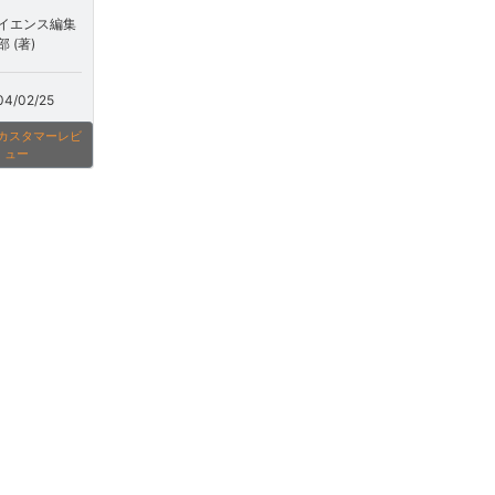
イエンス編集
部 (著)
04/02/25
onカスタマーレビ
ュー