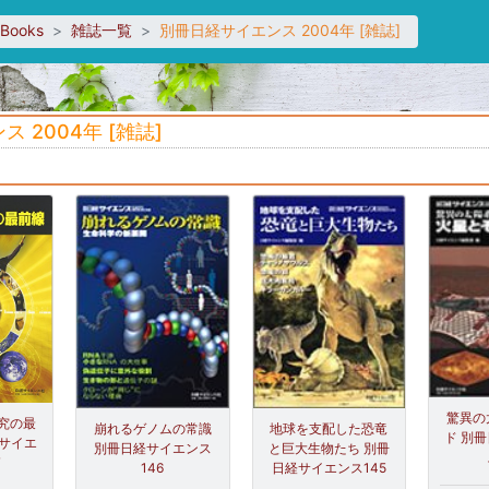
sBooks
雑誌一覧
別冊日経サイエンス 2004年 [雑誌]
2004年 [雑誌]
驚異の
究の最
崩れるゲノムの常識
地球を支配した恐竜
ド 別
経サイエ
別冊日経サイエンス
と巨大生物たち 別冊
7
146
日経サイエンス145