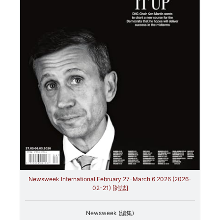
Newsweek International February 27-March 6 2026 (2026-
02-21) [雑誌]
Newsweek (編集)