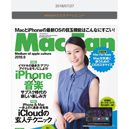
2018/07/27
amazonカスタマーレビュー