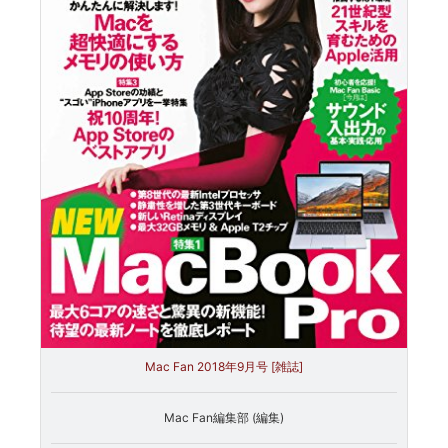
Mac Fan 2018年9月号 [雑誌]
Mac Fan編集部 (編集)