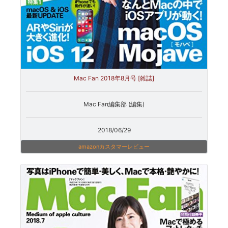
Mac Fan 2018年8月号 [雑誌]
Mac Fan編集部 (編集)
2018/06/29
amazonカスタマーレビュー