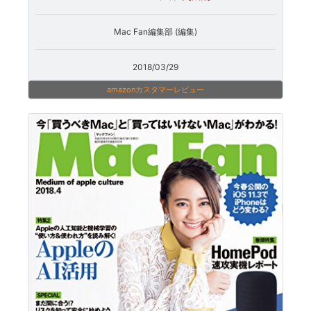
Mac Fan編集部 (編集)
2018/03/29
amazonカスタマーレビュー