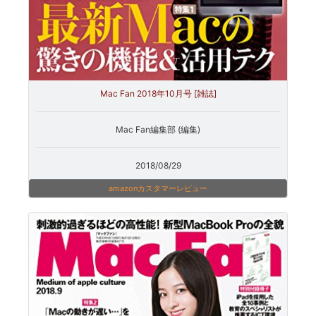
Mac Fan 2018年10月号 [雑誌]
Mac Fan編集部 (編集)
2018/08/29
amazonカスタマーレビュー