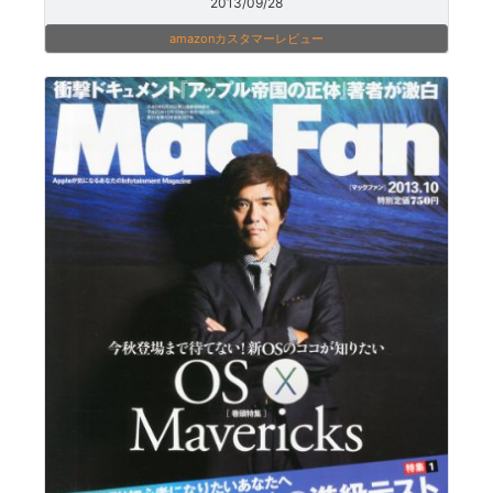
2013/09/28
amazonカスタマーレビュー