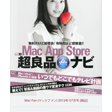
Mac Fan (マックファン) 2013年 07月号 [雑誌]