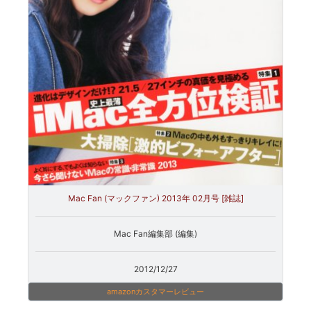
Mac Fan (マックファン) 2013年 02月号 [雑誌]
Mac Fan編集部 (編集)
2012/12/27
amazonカスタマーレビュー