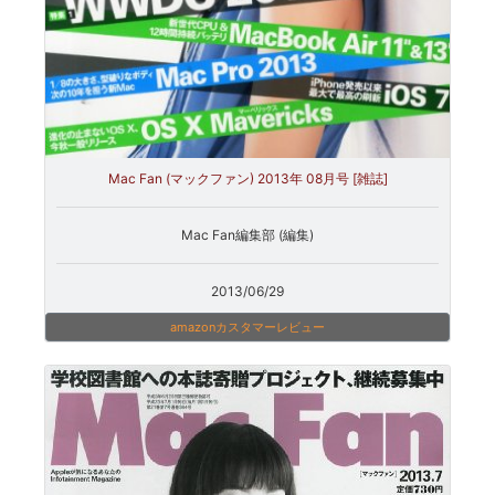
Mac Fan (マックファン) 2013年 08月号 [雑誌]
Mac Fan編集部 (編集)
2013/06/29
amazonカスタマーレビュー