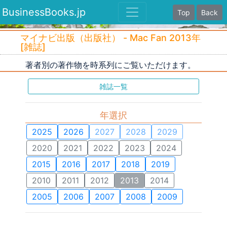
BusinessBooks.jp
Top
Back
マイナビ出版（出版社） - Mac Fan 2013年
[雑誌]
著者別の著作物を時系列にご覧いただけます。
雑誌一覧
年選択
2025
2026
2027
2028
2029
2020
2021
2022
2023
2024
2015
2016
2017
2018
2019
2010
2011
2012
2013
2014
2005
2006
2007
2008
2009