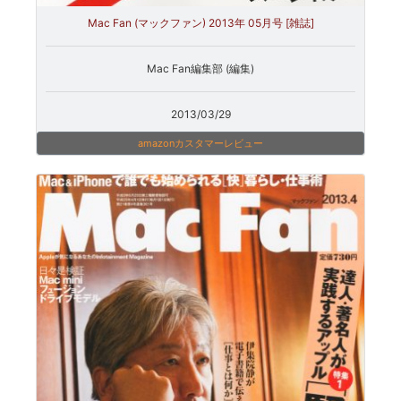
Mac Fan (マックファン) 2013年 05月号 [雑誌]
Mac Fan編集部 (編集)
2013/03/29
amazonカスタマーレビュー