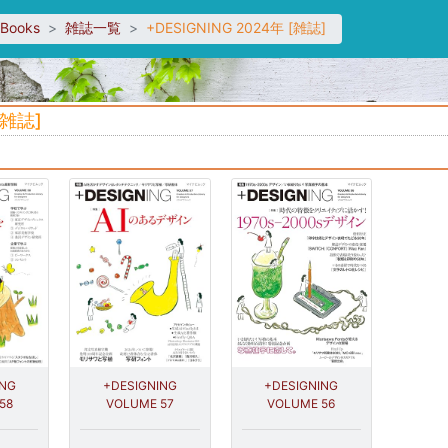
sBooks
雑誌一覧
+DESIGNING 2024年 [雑誌]
[雑誌]
ING
+DESIGNING
+DESIGNING
58
VOLUME 57
VOLUME 56